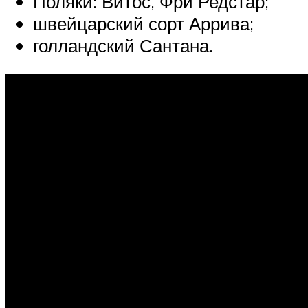
Поляки: Витос, Фри Редстар;
швейцарский сорт Аррива;
голландский Сантана.