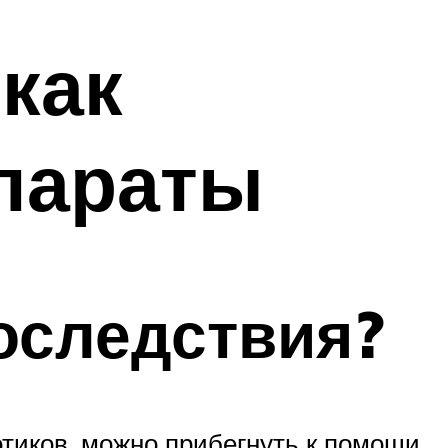
 как
параты
оследствия?
отиков, можно прибегнуть к помощи