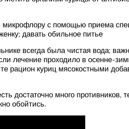
 микрофлору с помощью приема специ
женку; давать обильное питье
льнике всегда была чистая вода; важн
Если лечение проходило в осенне-зим
тите рацион куриц мясокостными доб
сть достаточно много противников, те
жно обойтись.