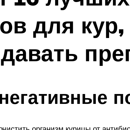
ов для кур,
 давать пре
 негативные п
 очистить организм курицы от антиби