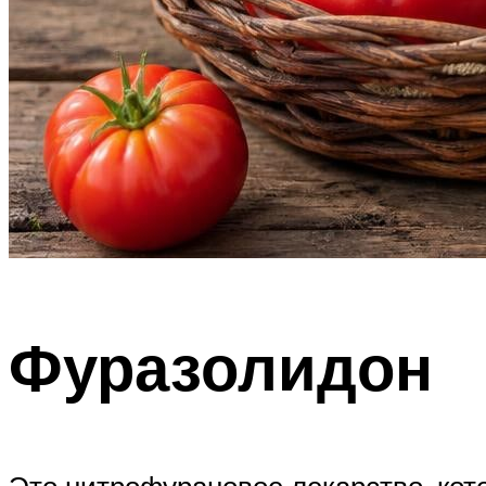
Фуразолидон
Это нитрофурановое лекарство, кот