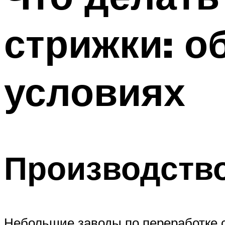
стрижки: о
условиях
Производств
Небольшие заводы по переработке 