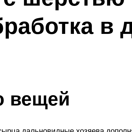
бработка в
о вещей
сырца дальновидные хозяева дополн