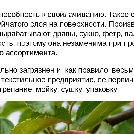
способность к свойлачиванию. Такое 
йчатого слоя на поверхности. Произ
вырабатывают драпы, сукно, фетр, в
сть, поэтому она незаменима при пр
о ассортимента.
льно загрязнен и, как правило, весь
а текстильное предприятие, ее перв
репание, мойку, сушку, упаковку.