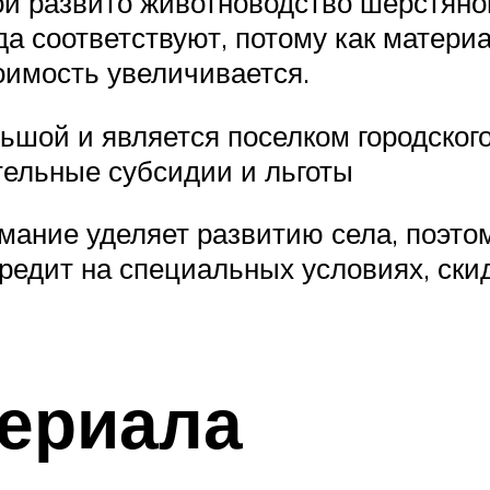
ой развито животноводство шерстян
а соответствуют, потому как материа
тоимость увеличивается.
ьшой и является поселком городского
тельные субсидии и льготы
ание уделяет развитию села, поэтом
редит на специальных условиях, ски
териала