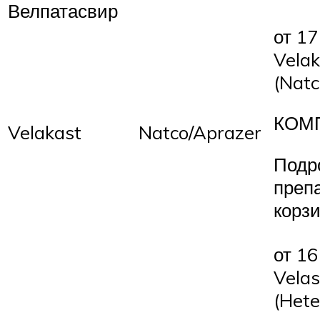
Велпатасвир
от 17
Velak
(Natc
КОМ
Velakast
Natco/Aprazer
Подр
преп
корз
от 16
Velas
(Hete