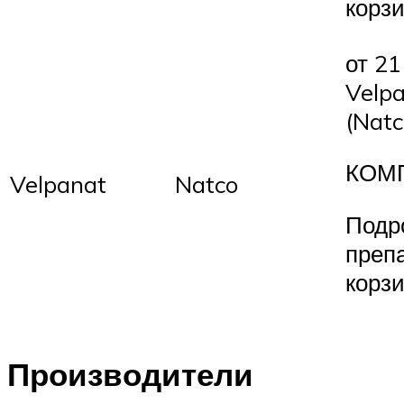
корз
от 21
Velp
(Natc
КОМ
Velpanat
Natco
Подр
преп
корз
Производители