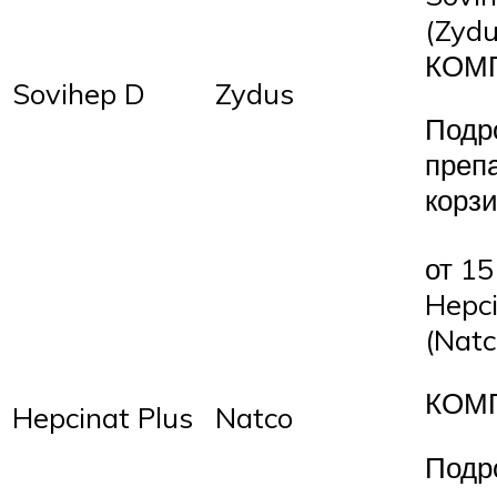
(Zydu
КОМ
Sovihep D
Zydus
Подр
преп
корз
от 15
Hepci
(Natc
КОМ
Hepcinat Plus
Natco
Подр