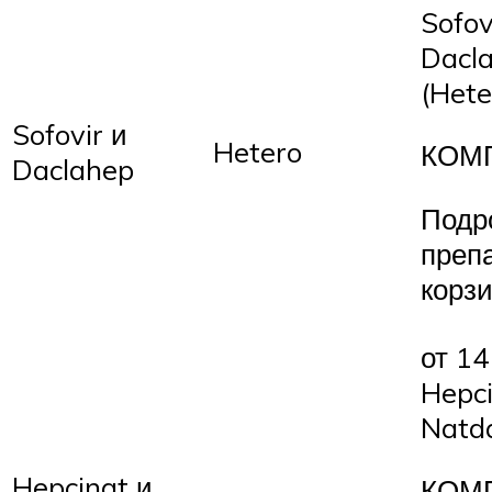
Sofov
Dacl
(Hete
Sofovir и
Hetero
КОМ
Daclahep
Подр
преп
корз
от 14
Hepci
Natda
Hepcinat и
КОМ