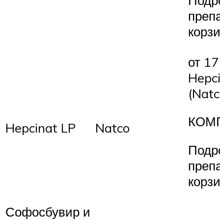
преп
корз
от 17
Hepci
(Natc
КОМ
Hepcinat LP
Natco
Подр
преп
корз
Софосбувир и