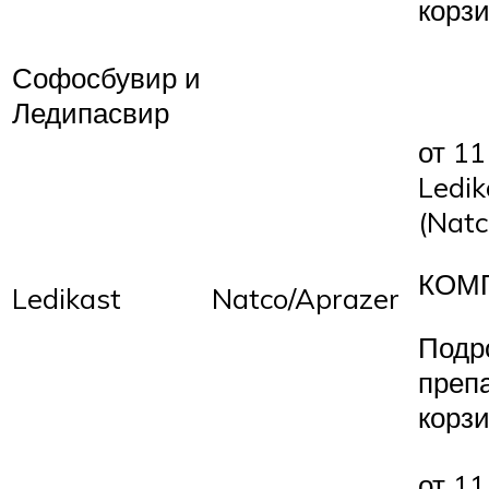
корз
Софосбувир и
Ледипасвир
от 11
Ledik
(Natc
КОМ
Ledikast
Natco/Aprazer
Подр
преп
корз
от 11