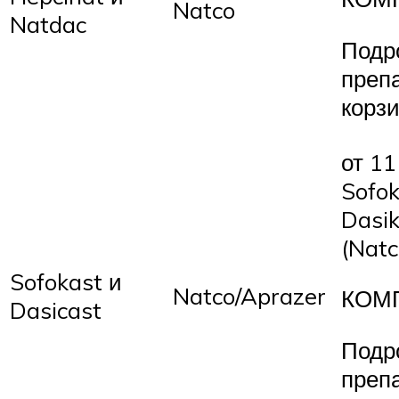
Natco
Natdac
Подр
преп
корз
от 11
Sofok
Dasik
(Natc
Sofokast и
Natco/Aprazer
КОМ
Dasicast
Подр
преп