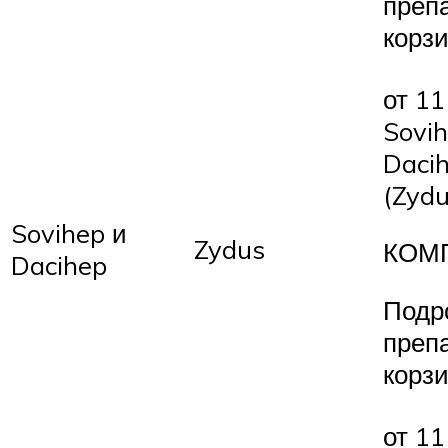
преп
корз
от 11
Sovih
Daci
(Zydu
Sovihep и
Zydus
КОМ
Dacihep
Подр
преп
корз
от 11