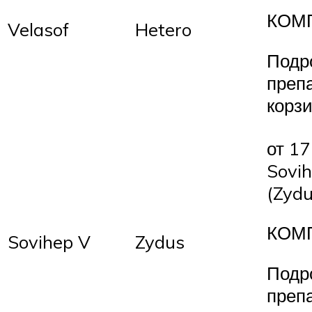
КОМ
Velasof
Hetero
Подр
преп
корз
от 17
Sovi
(Zydu
КОМ
Sovihep V
Zydus
Подр
преп