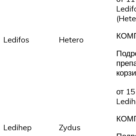
Ledif
(Hete
КОМ
Ledifos
Hetero
Подр
преп
корз
от 15
Ledih
КОМ
Ledihep
Zydus
Подр