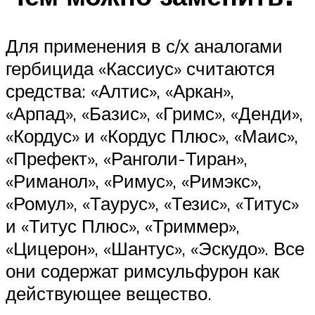
Для применения в с/х аналогами
гербицида «Кассиус» считаются
средства: «Алтис», «Аркан»,
«Арпад», «Базис», «Гримс», «Денди»,
«Кордус» и «Кордус Плюс», «Маис»,
«Префект», «Ранголи-Тиран»,
«Риманол», «Римус», «Римэкс»,
«Ромул», «Таурус», «Тезис», «Титус»
и «Титус Плюс», «Триммер»,
«Цицерон», «Шантус», «Эскудо». Все
они содержат римсульфурон как
действующее вещество.