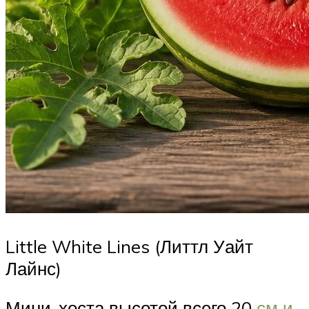
Little White Lines (Литтл Уайт
Лайнс)
Мини-хоста высотой всего 20
см и