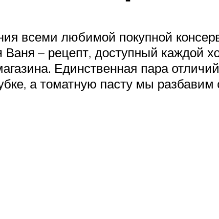
ния всеми любимой покупной консер
 Ваня – рецепт, доступный каждой х
 магазина. Единственная пара отличи
убке, а томатную пасту мы разбави