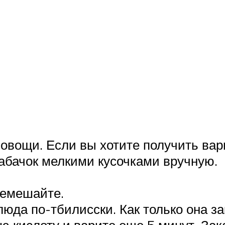
 овощи. Если вы хотите получить ва
абачок мелкими кусочками вручную.
ремешайте.
юда по-тбилисски. Как только она за
ю кислоту и варите еще 5 минут. Зак