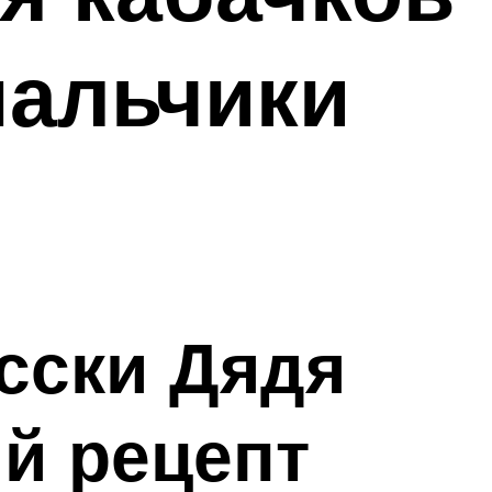
пальчики
сски Дядя
й рецепт