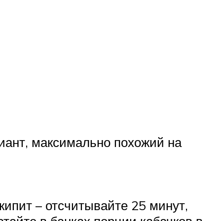
риант, максимально похожий на
кипит – отсчитывайте 25 минут,
атайте в банках порции кабачков в