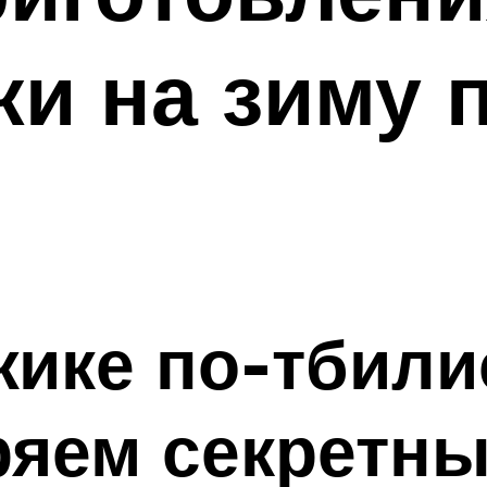
ки на зиму 
жике по-тбили
ряем секретны