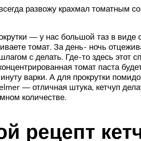
всегда развожу крахмал томатным со
окрутки — у нас большой таз в виде 
аливаете томат. За день- ночь отцежи
лагом с делать. Где-то здесь этот 
концентрированная томат паста буде
нуту варки. А для прокрутки помидо
mer — отличная штука, кетчуп дела
мном количестве.
й рецепт кетч