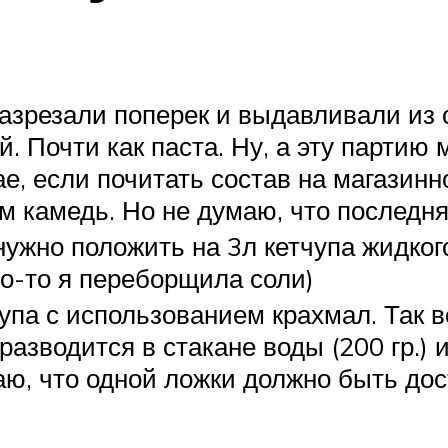
разрезали поперек и выдавливали из
ой. Почти как паста. Ну, а эту парти
е, если почитать состав на магазинно
м камедь. Но не думаю, что последня
нужно положить на 3л кетчупа жидког
о-то я переборщила соли)
упа с использованием крахмал. Так во
азводится в стакане воды (200 гр.) и
маю, что одной ложки должно быть дос