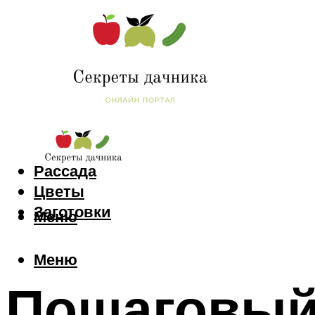
Сад и огород
Рассада
Цветы
Заготовки
Меню
Меню
Пошаговый