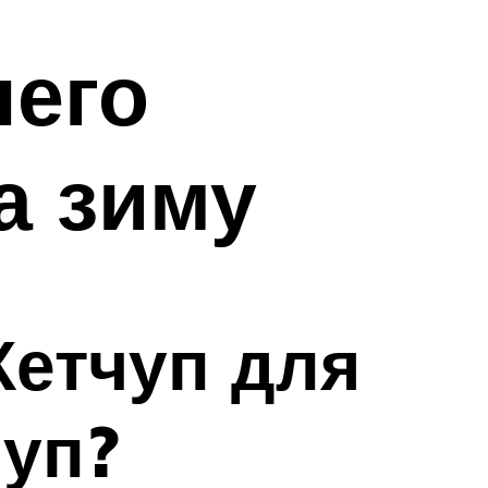
него
а зиму
Кетчуп для
чуп?