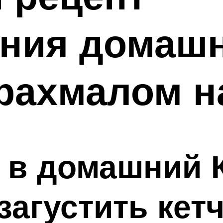
ения домаш
крахмалом н
 в домашний 
загустить кет