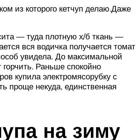
ком из которого кетчуп делаю.Даже
сита — туда плотную х/б ткань —
вается вся водичка получается томат
способ увидела. До максимальной
т горчить. Раньше спокойно
ров купила электромясорубку с
ть проще некуда, единственная
упа на зиму