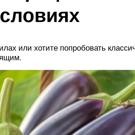
условиях
силах или хотите попробовать класси
дящим.