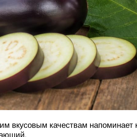
оим вкусовым качествам напоминает к
нающий.