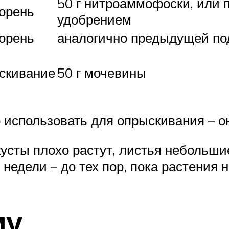
50 г нитроаммофоски, или 
корень
удобрением
корень
аналогично предыдущей по
скивание
50 г мочевины
использовать для опрыскивания – о
усты плохо растут, листья небольши
недели – до тех пор, пока растения 
му