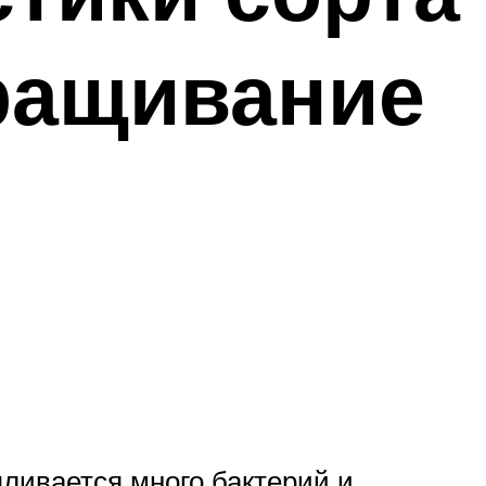
ращивание
ливается много бактерий и