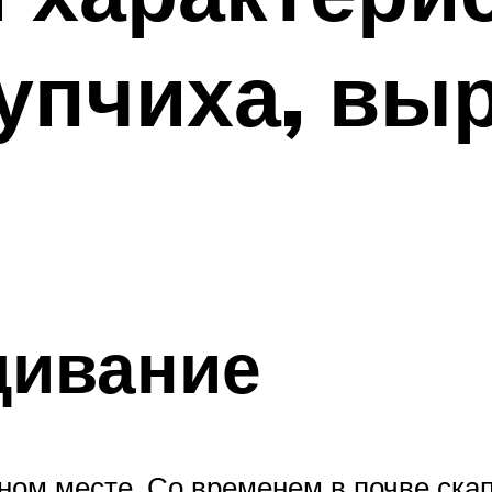
Купчиха, вы
щивание
ном месте. Со временем в почве скап