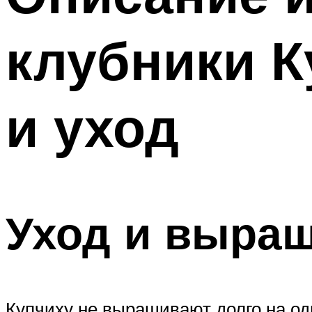
клубники 
и уход
Уход и выра
Купчиху не выращивают долго на од