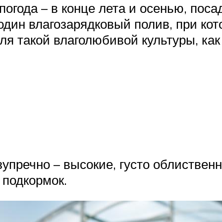
погода – в конце лета и осенью, пос
 один влагозарядковый полив, при ко
ля такой влаголюбивой культуры, ка
зупречно – высокие, густо облистве
 подкормок.