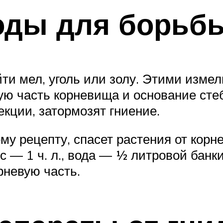
оды для борьбы
йти мел, уголь или золу. Этими изм
ую часть корневища и основание сте
кции, затормозят гниение.
му рецепту, спасет растения от корн
ос — 1 ч. л., вода — ½ литровой бан
рневую часть.