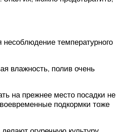
я несоблюдение температурного
ая влажность, полив очень
ать на прежнее место посадки не
несвоевременные подкормки тоже
 делают огуречную культуру