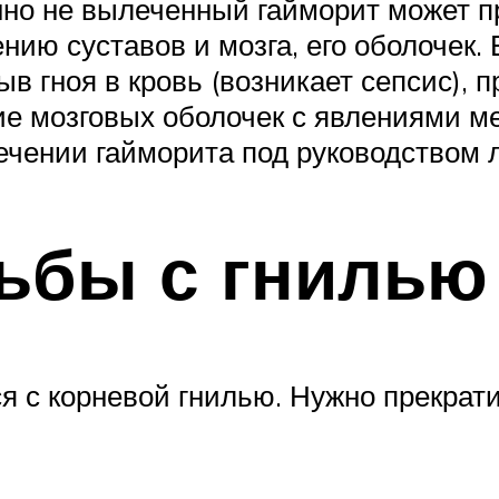
но не вылеченный гайморит может п
жению суставов и мозга, его оболочек
в гноя в кровь (возникает сепсис), п
ие мозговых оболочек с явлениями ме
чении гайморита под руководством л
ьбы с гнилью
я с корневой гнилью. Нужно прекрат