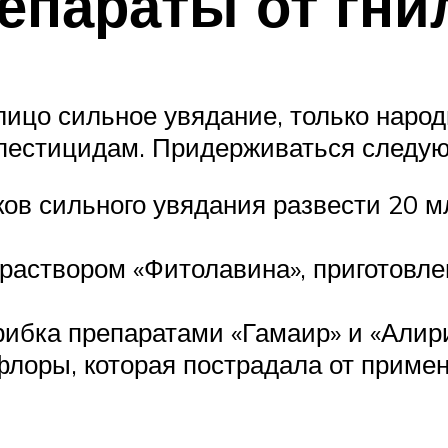
епараты от гни
лицо сильное увядание, только наро
 пестицидам. Придерживаться следу
ков сильного увядания развести 20 м
раствором «Фитолавина», приготовлен
грибка препаратами «Гамаир» и «Али
лоры, которая пострадала от примен