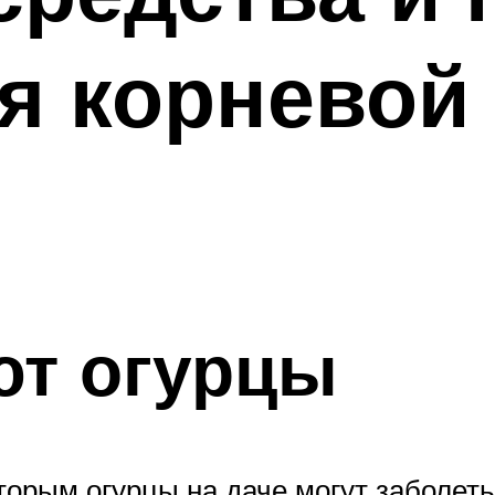
я корневой 
ют огурцы
торым огурцы на даче могут заболеть