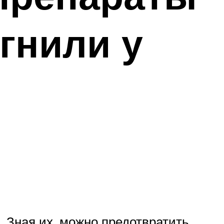
гнили у
. Зная их, можно предотвратить,