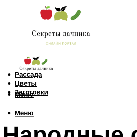
Сад и огород
Рассада
Цветы
Заготовки
Меню
Меню
Народные 