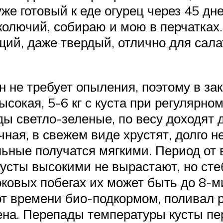
уже готовый к еде огурец через 45 д
олючий, собираю и мою в перчатках.
щий, даже твердый, отлично для сала
н не требует опыления, поэтому в за
сокая, 5-6 кг с куста при регулярном
ы светло-зеленые, по весу доходят д
ная, в свежем виде хрустят, долго не
льные получатся мягкими. Период от 
 кусты высокими не вырастают, но с
оковых побегах их может быть до 8-ми
т времени био-подкормом, поливал р
ена. Перепады температуры кусты пе