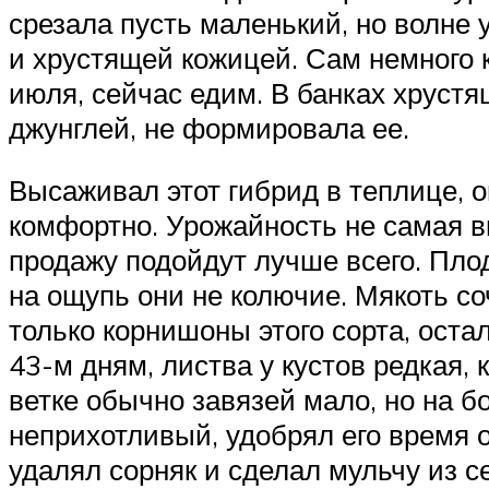
срезала пусть маленький, но волне 
и хрустящей кожицей. Сам немного к
июля, сейчас едим. В банках хрустя
джунглей, не формировала ее.
Высаживал этот гибрид в теплице, о
комфортно. Урожайность не самая вы
продажу подойдут лучше всего. Плод
на ощупь они не колючие. Мякоть соч
только корнишоны этого сорта, оста
43-м дням, листва у кустов редкая,
ветке обычно завязей мало, но на б
неприхотливый, удобрял его время о
удалял сорняк и сделал мульчу из с