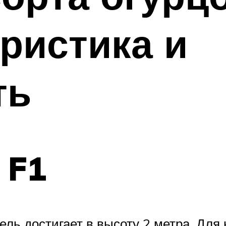
еристика и
ть
 F1
ель достигает в высоту 2 метра. Для