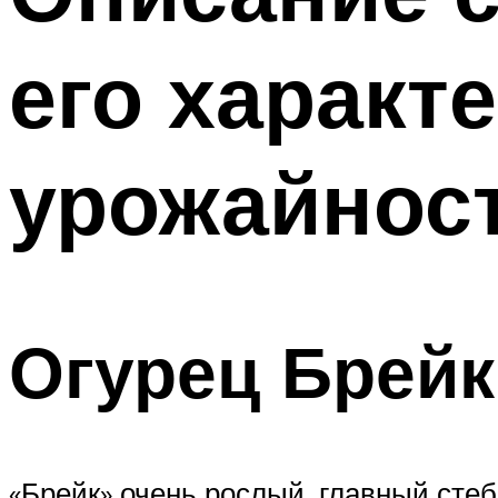
его характ
урожайнос
Огурец Брейк
«Брейк» очень рослый, главный стеб