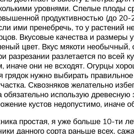
колькими уровнями. Спелые плоды ср
овышенной продуктивностью (до 20-25 
сли ими пренебречь, то у растений н
рцов. Вкусовые качества и размеры 
ный цвет. Вкус мякоти необычный, 
ри разрезании разлетается по всей ку
, иначе они не всходят. Огурцы хоро
я грядок нужно выбирать правильное
частка. Сквозняков желательно избег
та обязательно использую древесную 
ожение кустов недопустимо, иначе об
ника простая, я уже больше 10-ти л
ики данного сорта раньше всех, сажа