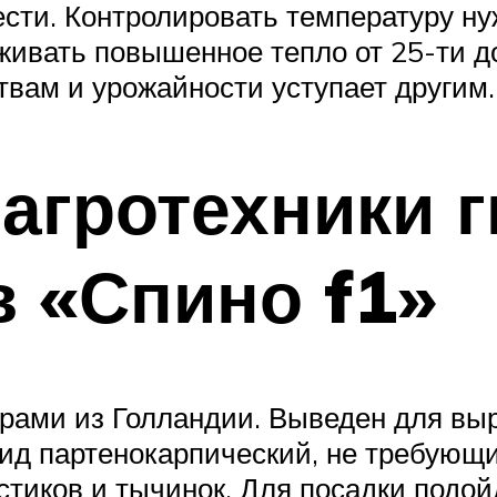
ести. Контролировать температуру н
живать повышенное тепло от 25-ти до
твам и урожайности уступает другим.
агротехники 
в «Спино f1»
рами из Голландии. Выведен для выр
Вид партенокарпический, не требую
тиков и тычинок. Для посадки подойд