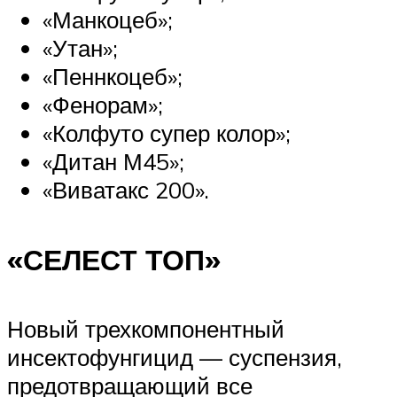
«Манкоцеб»;
«Утан»;
«Пеннкоцеб»;
«Фенорам»;
«Колфуто супер колор»;
«Дитан М45»;
«Виватакс 200».
«СЕЛЕСТ ТОП»
Новый трехкомпонентный
инсектофунгицид — суспензия,
предотвращающий все