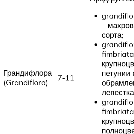
grandiflo
– махро
сорта;
grandiflo
fimbriata
крупноц
Грандифлора
петунии 
7-11
(Grandiflora)
обрамле
лепестка
grandiflo
fimbriata
крупноцв
полноцв