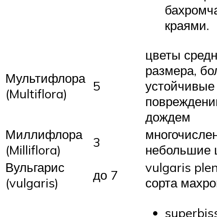
бахромч
краями.
цветы средн
размера, бо
Мультифлора
5
устойчивые 
(Multiflora)
поврежден
дождем
Миллифлора
многочисле
3
(Milliflora)
небольшие 
Вульгарис
vulgaris ple
до 7
(vulgaris)
сорта махр
superbis