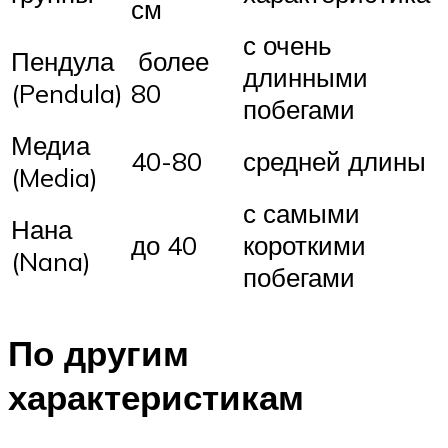
см
с очень
Пендула
более
длинными
(Pendula)
80
побегами
Медиа
40-80
средней длины
(Media)
с самыми
Нана
до 40
короткими
(Nana)
побегами
По другим
характеристикам