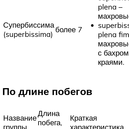
plena –
махровы
Супербиссима
superbis
более 7
(superbissima)
plena fim
махровы
с бахро
краями.
По длине побегов
Длина
Название
Краткая
побега,
группы
характеристика