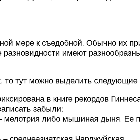
олной мере к съедобной. Обычно их 
е разновидности имеют разнообразны
, то тут можно выделить следующие 
ксирована в книге рекордов Гиннеса 
 записать забыли;
 мелотрия либо мышиная дыня. Ее п
 – среднеазиатская Чарлжуйская.