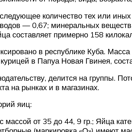
 следующее количество тех или иных
еводов — 0,67; минеральных веществ 
ца составляет примерно 158 килока
сировано в республике Куба. Масса 
 курицей в Папуа Новая Гвинея, сост
нодательству, делится на группы. Пот
та на рынках и в магазинах.
орий яиц:
 массой от 35 до 44, 9 гр.; Яйца кате
отборные (маркировка «О») имеют масс