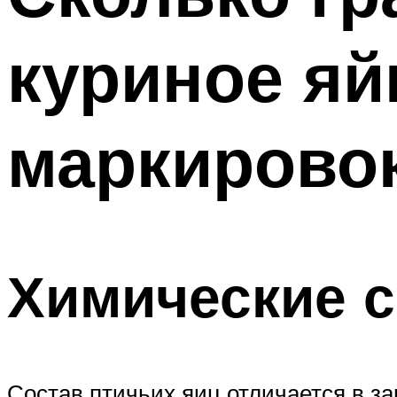
куриное я
маркирово
Химические с
Состав птичьих яиц отличается в за