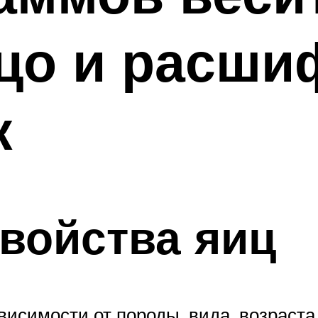
йцо и расши
к
войства яиц
висимости от породы, вида, возраста