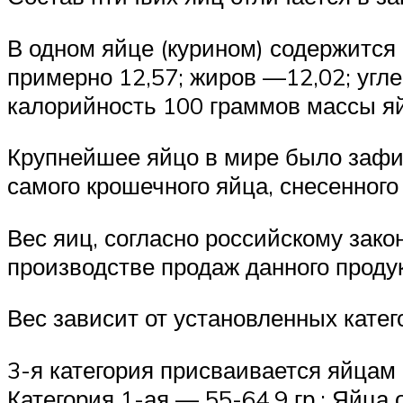
В одном яйце (курином) содержится
примерно 12,57; жиров —12,02; угл
калорийность 100 граммов массы яй
Крупнейшее яйцо в мире было зафик
самого крошечного яйца, снесенного
Вес яиц, согласно российскому зако
производстве продаж данного продук
Вес зависит от установленных катег
3-я категория присваивается яйцам с
Категория 1-ая — 55-64,9 гр.; Яйца 