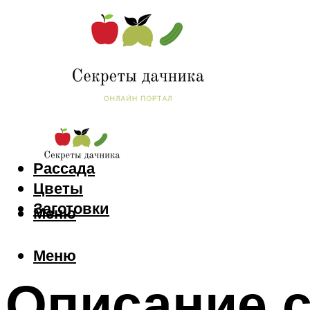
Сад и огород
Рассада
Цветы
Заготовки
Меню
Меню
Описание 