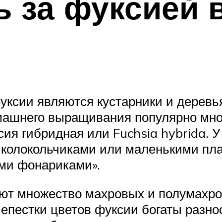
ь за фуксией
уксии являются кустарники и деревь
ашнего выращивания популярно множ
ксия гибридная или Fuchsia hybrida.
 колокольчиками или маленькими пл
ими фонариками».
ют множество махровых и полумахро
 Лепестки цветов фуксии богаты разн