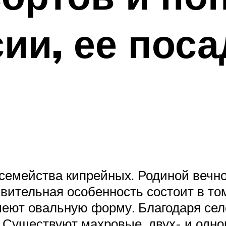
ии, ее поса
семейства кипрейных. Родиной вечно
ительная особенность состоит в том
имеют овальную форму. Благодаря се
 Существуют махровые, двух- и одн