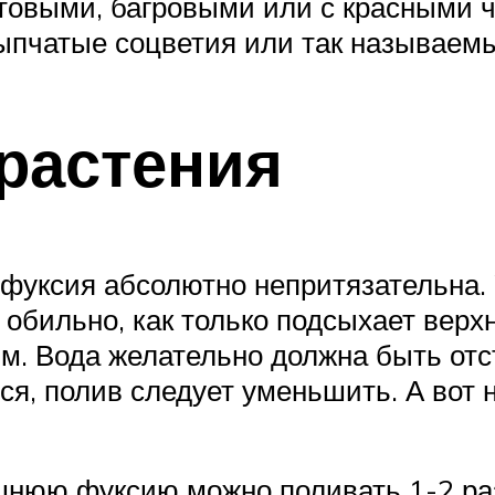
етовыми, багровыми или с красными
сыпчатые соцветия или так называем
растения
фуксия абсолютно непритязательна. У
обильно, как только подсыхает верхн
. Вода желательно должна быть отст
ся, полив следует уменьшить. А вот
нюю фуксию можно поливать 1-2 раз