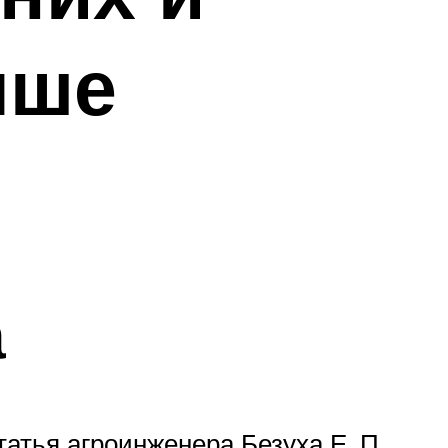
чше
а
татья агроинженера Безуха Е. П.,