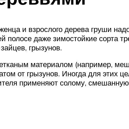
женца и взрослого дерева груши над
ней полосе даже зимостойкие сорта т
 зайцев, грызунов.
етканым материалом (например, меш
ом от грызунов. Иногда для этих цел
лителя применяют солому, смешанну