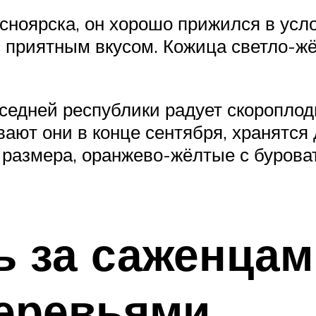
сноярска, он хорошо прижился в усл
с приятным вкусом. Кожица светло-жё
оседней республики радует скоропло
вают они в конце сентября, хранятся 
 размера, оранжево-жёлтые с буров
ь за саженцам
еревьями