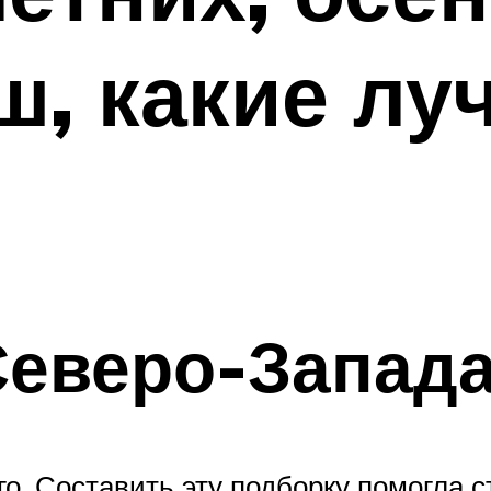
ш, какие лу
Северо-Запад
го. Составить эту подборку помогла с