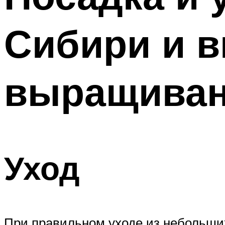
Сибири и в
выращиван
Уход
При правильном уходе из небольши