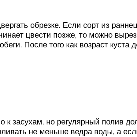
вергать обрезке. Если сорт из ранне
чинает цвести позже, то можно вырез
беги. После того как возраст куста д
о к засухам, но регулярный полив д
ыливать не меньше ведра воды, а есл