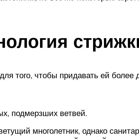
нология стрижк
для того, чтобы придавать ей более
ых, подмерзших ветвей.
етущий многолетник, однако санитарн