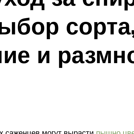
ыбор сорта
ие и размн
х саженцев могут вырасти
пышно цве