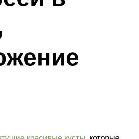
,
ожение
тущие красивые кусты
, которые