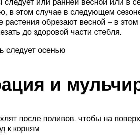
 следует или ранней весной или в с
ью, в этом случае в следующем сезон
растения обрезают весной – в этом 
езать до здоровой части стебля.
ть следует осенью
рация и мульчи
хлят после поливов, чтобы на повер
од к корням