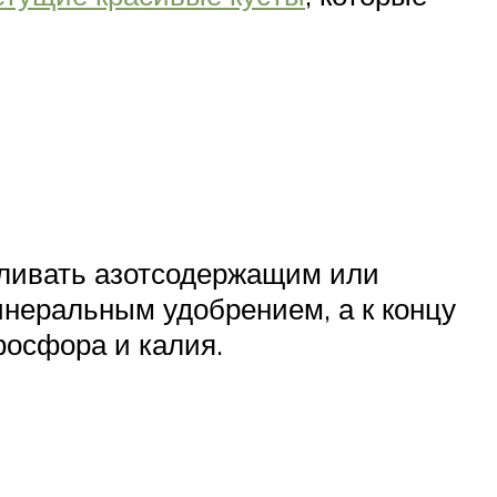
мливать азотсодержащим или
инеральным удобрением, а к концу
фосфора и калия.