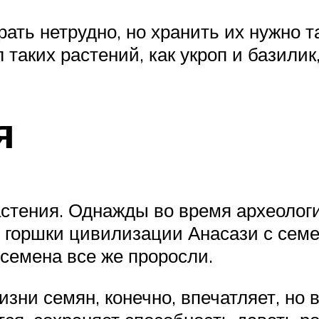
ть нетрудно, но хранить их нужно та
л таких растений, как укроп и базили
я
астения. Однажды во время археолог
горшки цивилизации Анасази с семен
 семена все же проросли.
зни семян, конечно, впечатляет, но 