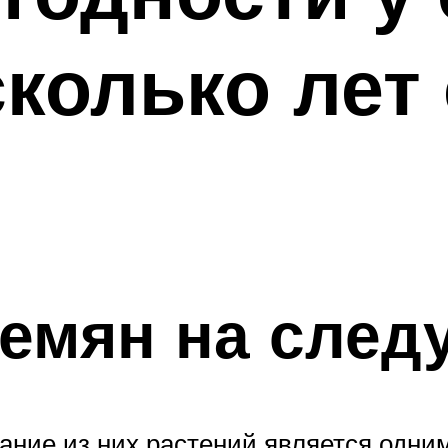
сколько лет
емян на след
ние из них растений является одним