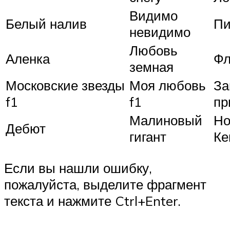
Видимо
Белый налив
Пи
невидимо
Любовь
Аленка
Фл
земная
Московские звезды
Моя любовь
За
f1
f1
пр
Малиновый
Н
Дебют
гигант
Ке
Если вы нашли ошибку,
пожалуйста, выделите фрагмент
текста и нажмите Ctrl+Enter.