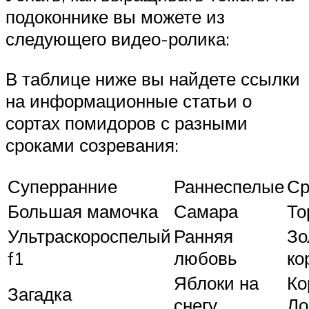
подоконнике вы можете из
следующего видео-ролика:
В таблице ниже вы найдете ссылки
на информационные статьи о
сортах помидоров с разными
сроками созревания:
Суперранние
Раннеспелые
Ср
Большая мамочка
Самара
То
Ультраскороспелый
Ранняя
Зо
f1
любовь
ко
Яблоки на
Ко
Загадка
снегу
Ло