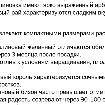
линовка имеют ярко выраженный арбу
ый рай характеризуются сладким вк
влекают компактными размерами рас
алиновый желанный отличаются оби
рез 3 месяца после посадки.
отлив к условиям выращивания, плод
вый король характеризуется сочными
ростков.
новый бизон часто превышает отмет
 радость созревают через 90-100 су