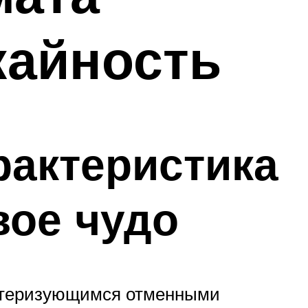
жайность
рактеристика
вое чудо
актеризующимся отменными