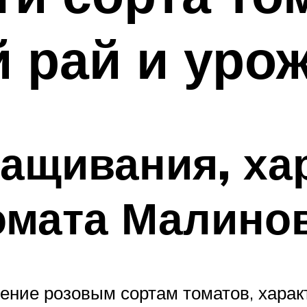
 рай и уро
ащивания, ха
омата Малино
ение розовым сортам томатов, хар