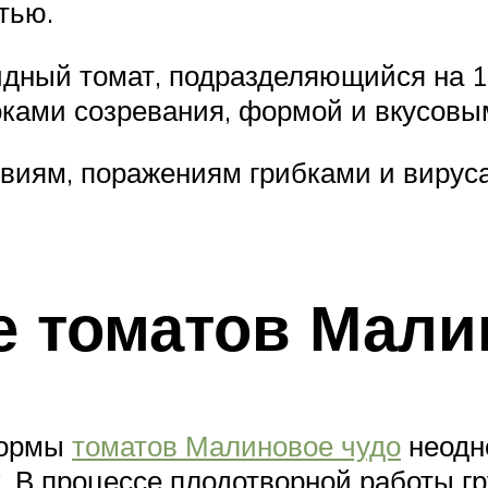
тью.
идный томат, подразделяющийся на 1
оками созревания, формой и вкусовы
овиям, поражениям грибками и вирус
 томатов Мали
формы
томатов Малиновое чудо
неодн
. В процессе плодотворной работы г