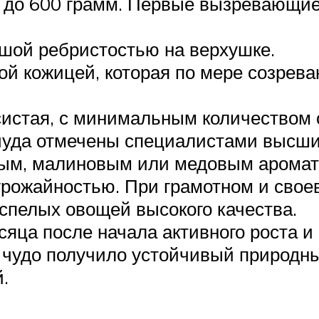
 до 600 грамм. Первые вызревающие
шой ребристостью на верхушке.
ой кожицей, которая по мере созрев
ясистая, с минимальным количеством 
чуда отмечены специалистами высши
ным, малиновым или медовым аромат
урожайностью. При грамотном и своев
 спелых овощей высокого качества.
яца после начала активного роста и 
 чудо получило устойчивый природн
.