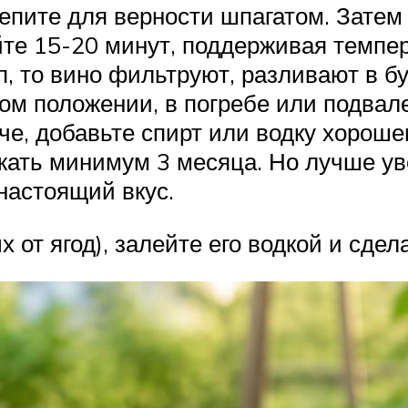
репите для верности шпагатом. Зате
йте 15-20 минут, поддерживая темпер
, то вино фильтруют, разливают в б
ом положении, в погребе или подвале
че, добавьте спирт или водку хорошег
ать минимум 3 месяца. Но лучше ув
 настоящий вкус.
 от ягод), залейте его водкой и сдел