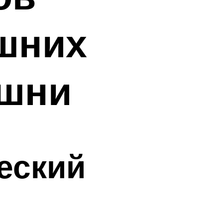
шних
ешни
еский