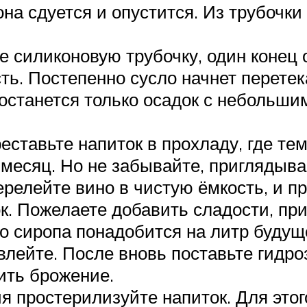
она сдуется и опустится. Из трубочки
те силиконовую трубочку, один конец 
ть. Постепенно сусло начнет перете
 останется только осадок с небольши
еставьте напиток в прохладу, где т
а месяц. Но не забывайте, приглядыва
ерелейте вино в чистую ёмкость, и п
. Пожелаете добавить сладости, при
во сиропа понадобится на литр будуще
влейте. После вновь поставьте гидро
ить брожение.
я простерилизуйте напиток. Для этог