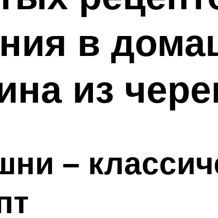
ения в дома
ина из чер
шни – классич
пт