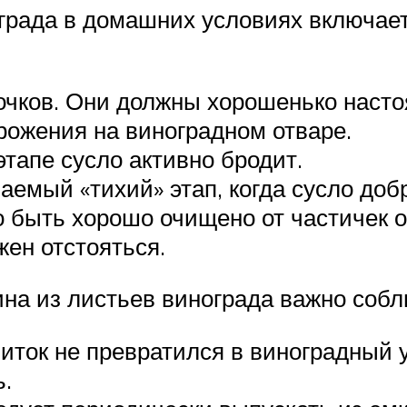
града в домашних условиях включает
ков. Они должны хорошенько настоят
рожения на виноградном отваре.
тапе сусло активно бродит.
аемый «тихий» этап, когда сусло доб
быть хорошо очищено от частичек о
ен отстояться.
ина из листьев винограда важно соб
иток не превратился в виноградный у
ь.