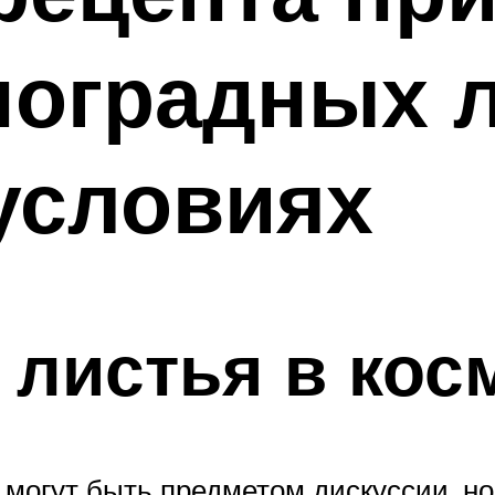
ноградных 
условиях
листья в кос
могут быть предметом дискуссии, но 