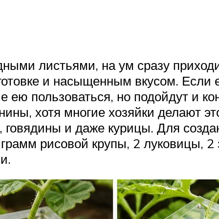
адными листьями, на ум сразу приход
готовке и насыщенным вкусом. Если е
е ею пользоваться, но подойдут и к
нины, хотя многие хозяйки делают э
 говядины и даже курицы. Для созда
рамм рисовой крупы, 2 луковицы, 2 з
и.