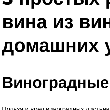
вина из ви
домашних 
Виноградные 
Польза и вред виноградных листьев 