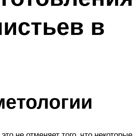
листьев в
метологии
это не отменяет того, что некоторые