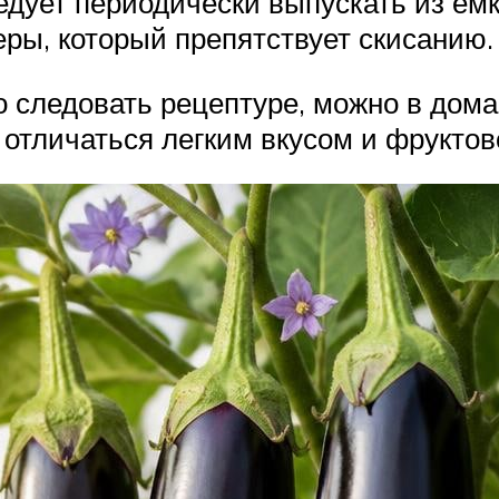
дует периодически выпускать из емк
ры, который препятствует скисанию.
о следовать рецептуре, можно в дома
т отличаться легким вкусом и фрукто