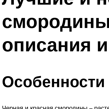
смородины 
описания и
Особенности
Черная и красная смородины – раст