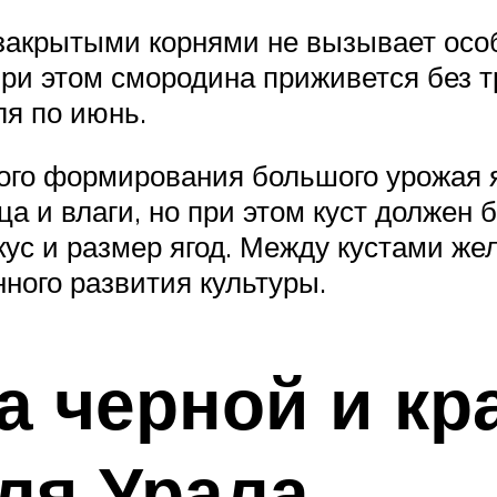
 закрытыми корнями не вызывает ос
при этом смородина приживется без т
я по июнь.
го формирования большого урожая я
ца и влаги, но при этом куст должен
кус и размер ягод. Между кустами же
ного развития культуры.
а черной и кр
ля Урала