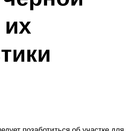
 их
стики
едует позаботиться об участке для