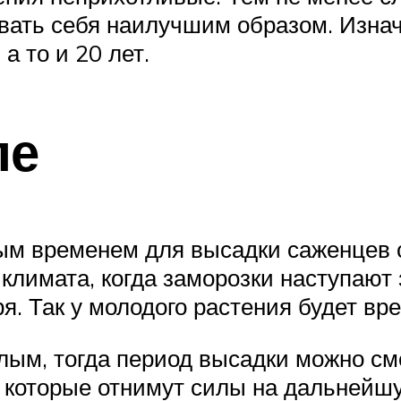
вовать себя наилучшим образом. Изна
а то и 20 лет.
ле
м временем для высадки саженцев с
 климата, когда заморозки наступают
я. Так у молодого растения будет вр
лым, тогда период высадки можно см
 которые отнимут силы на дальнейш