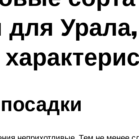
для Урала,
 характери
 посадки
ения неприхотливые. Тем не менее сл