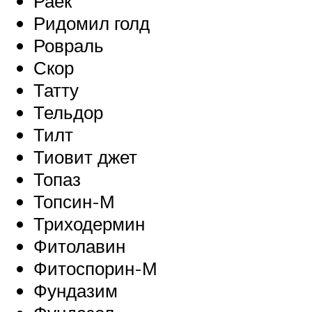
Раек
Ридомил голд
Ровраль
Скор
Татту
Тельдор
Тилт
Тиовит джет
Топаз
Топсин-М
Триходермин
Фитолавин
Фитоспорин-М
Фундазим