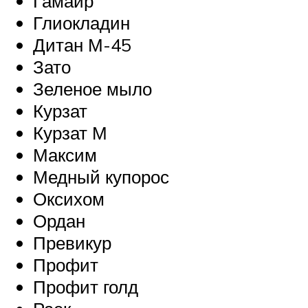
Гамаир
Глиокладин
Дитан М-45
Зато
Зеленое мыло
Курзат
Курзат М
Максим
Медный купорос
Оксихом
Ордан
Превикур
Профит
Профит голд