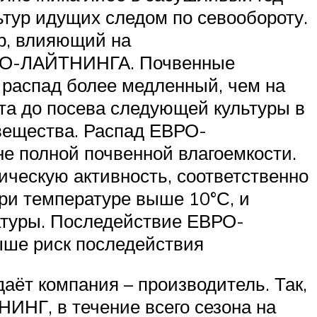
тур идущих следом по севообороту.
р, влияющий на
ЕВРО-ЛАЙТНИНГА. Почвенные
х распад более медленный, чем на
ата до посева следующей культуры в
вещества. Распад ЕВРО-
е полной почвенной влагоемкости.
ческую активность, соответственно
и температуре выше 10°С, и
атуры. Последействие ЕВРО-
ыше риск последействия
аёт компания – производитель. Так,
НГ, в течение всего сезона на