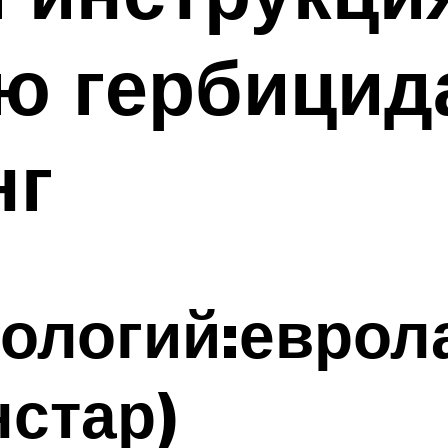
ю гербицид
нг
ологий:еврол
нстар)