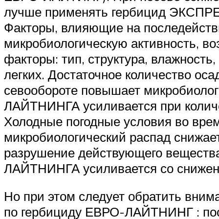
лучше применять гербицид ЭКСПРЕС
Факторы, влияющие на последейст
микробиологическую активность, в
факторы: тип, структура, влажность
легких. Достаточное количество ос
севообороте повышает микробиолог
ЛАЙТНИНГА усиливается при количе
Холодные погодные условия во врем
микробиологический распад снижае
разрушение действующего вещества
ЛАЙТНИНГА усиливается со снижени
Но при этом следует обратить внима
по гербициду ЕВРО-ЛАЙТНИНГ : пос