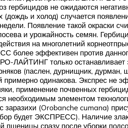
оз гербицидов не ожидаются негати
 (дождь и холод) случается появлени
 недели. Появление такой окраски с
ст посева и урожайность семян. Ге
ействия на многолетний корнеотпры
ЕСС более эффективен против данног
ВРО-ЛАЙТИНГ только останавливает эт
ков (паслен, дурнищник, дурман, щи
й примерно одинакова. Экспрес не э
няки, применение почвенных гербици
тся необходимым элементом технолог
 заразихи (Orobanche cumana) присущ
ыбор будет ЭКСПРЕСС). Наличие зла
 пшеницы сразу после уборки подсо