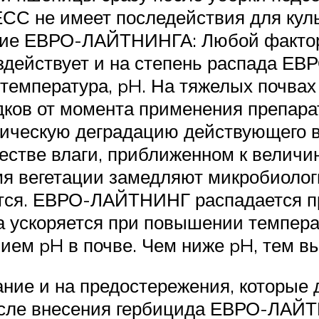
С не имеет последействия для куль
вие ЕВРО-ЛАЙТНИНГА: Любой факто
оздействует и на степень распада 
, температура, pH. На тяжелых почва
адков от момента применения препар
ическую деградацию действующего 
стве влаги, приближенном к величин
я вегетации замедляют микробиологи
тся. ЕВРО-ЛАЙТНИНГ распадается пр
 ускоряется при повышении темпер
ем pH в почве. Чем ниже pH, тем в
ние и на предостережения, которые д
ле внесения гербицида ЕВРО-ЛАЙТНИ