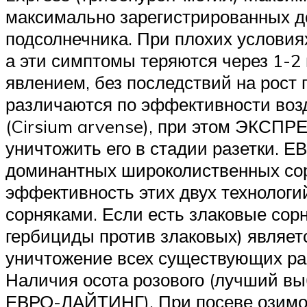
максимально зарегистрированных д
подсолнечника. При плохих условиях
а эти симптомы теряются через 1-2
явлением, без последствий на ро
различаются по эффективности возд
(Cirsium arvense), при этом ЭКСПР
уничтожить его в стадии разетки. Е
доминантных широколиственных сорня
эффективность этих двух технологи
сорняками. Если есть злаковые сор
гербициды против злаковых) являе
уничтожение всех существующих рас
Наличия осота розового (лучший в
ЕВРО-ЛАЙТИНГ). При посеве озимой