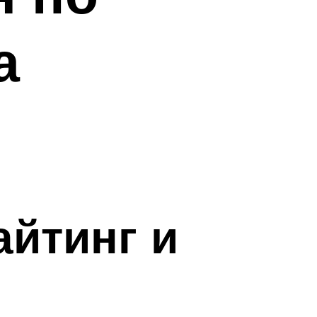
а
айтинг и