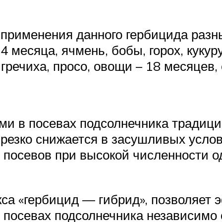
применения данного гербицида разны
месяца, ячмень, бобы, горох, кукуру
речиха, просо, овощи – 18 месяцев, с
ми в посевах подсолнечника традиц
резко снижается в засушливых усло
посевов при высокой численности о
са «гербицид — гибрид», позволяет 
в посевах подсолнечника независимо 