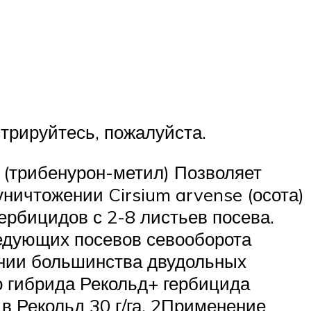
трируйтесь, пожалуйста.
 (трибенурон-метил) Позволяет
ничтожении Cirsium arvense (осота)
ербицидов с 2-8 листьев посева.
ледующих посевов севооборота
нии большинства двудольных
 гибрида Рекольд+ гербицида
 Рекольд 30 г/га. 2Применение