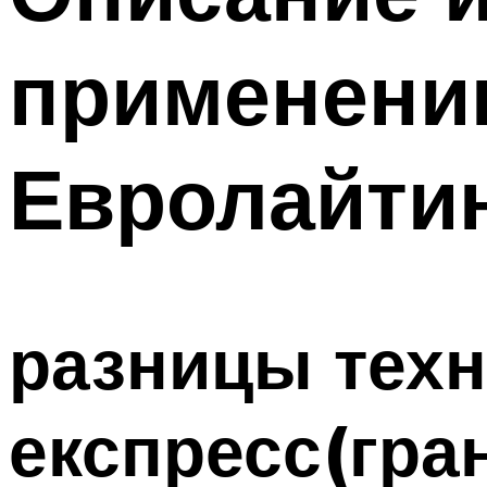
применени
Евролайти
разницы техн
експресс(гра