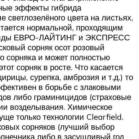
вные эффекты гибрида
е светлозелёного цвета на листьях,
читается нормальной, проходящим
рбициды ЕВРО-ЛАЙТИНГ и ЭКСПРЕСС
сковый сорняк осот розовый
о сорняка и может полностью
от сорняк в росте. Что касается
рицы, сурепка, амброзия и т.д.) то
ффективен в борьбе с злаковыми
дов либо граминицидов (страховые
ии возделывания. Химическое
е только технологии Clearfield.
ковых сорняков (лучший выбор
лнечника либо в засушливый год