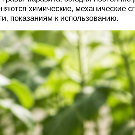
еняются химические, механические с
и, показаниям к использованию.