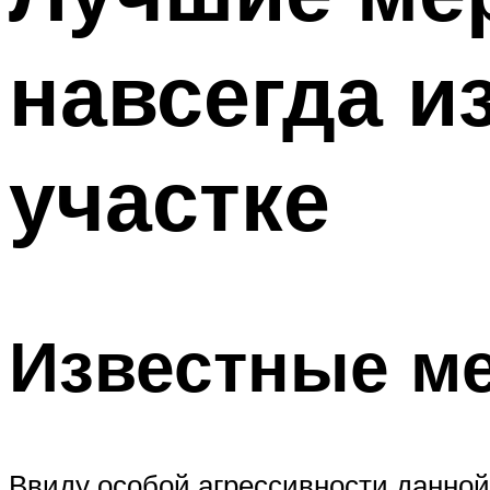
навсегда и
участке
Известные ме
Ввиду особой агрессивности данной