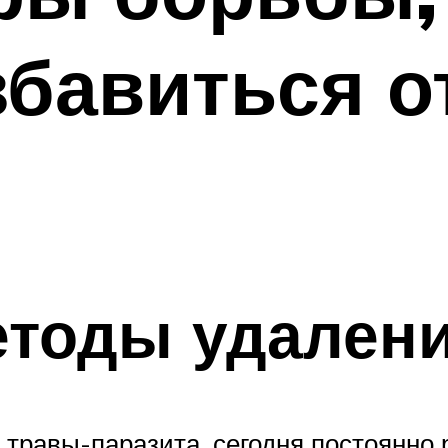
збавиться о
тоды удалени
 травы-паразита, сегодня постоянно