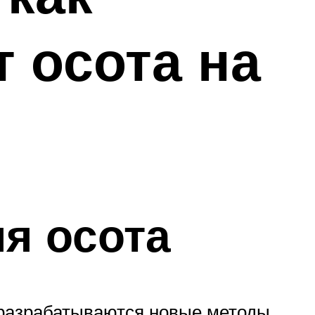
т осота на
я осота
 разрабатываются новые методы