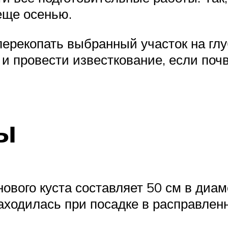
еще осенью.
ерекопать выбранный участок на глу
и и провести известкование, если по
ы
вого куста составляет 50 см в диаме
аходилась при посадке в расправлен