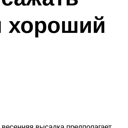
л хороший
 весенняя высадка предполагает,