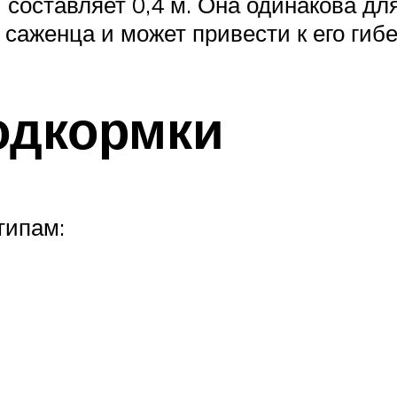
составляет 0,4 м. Она одинакова дл
аженца и может привести к его гибе
одкормки
типам: