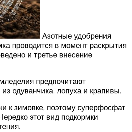
Азотные удобрения
мка проводится в момент раскрытия
оведено и третье внесение
емледелия предпочитают
 из одуванчика, лопуха и крапивы.
ки к зимовке, поэтому суперфосфат
Нередко этот вид подкормки
тения.