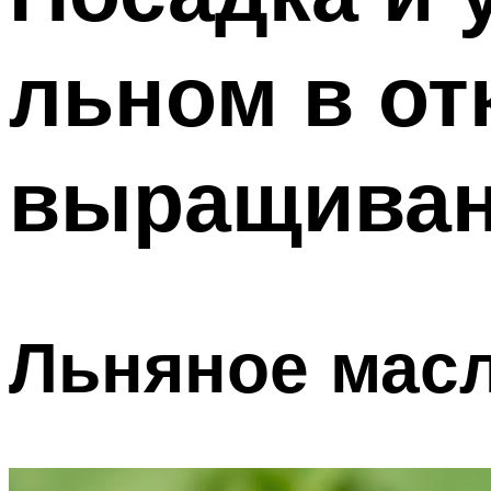
льном в от
выращиван
Льняное мас