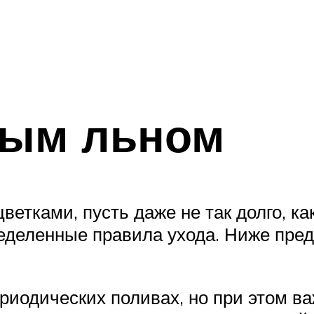
бым льном
тками, пусть даже не так долго, ка
еделенные правила ухода. Ниже пре
риодических поливах, но при этом важ