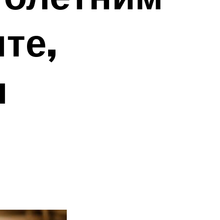
те,
н