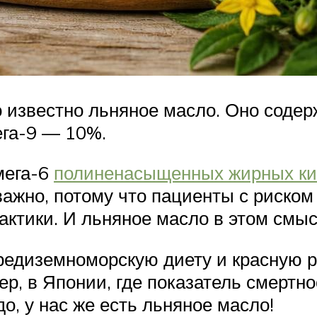
о известно льняное масло. Оно сод
ега-9 — 10%.
мега-6
полиненасыщенных жирных ки
важно, потому что пациенты с риско
ктики. И льняное масло в этом смыс
редиземноморскую диету и красную р
ер, в Японии, где показатель смертн
о, у нас же есть льняное масло!