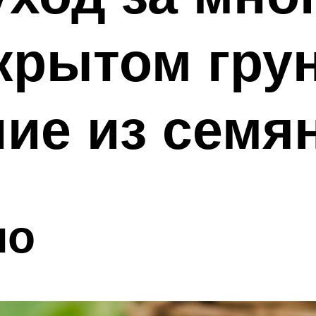
крытом грун
ие из семя
ло