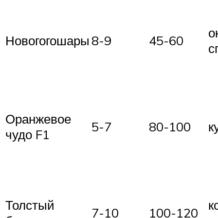
о
Новогогошары
8-9
45-60
с
Оранжевое
5-7
80-100
к
чудо F1
Толстый
к
7-10
100-120