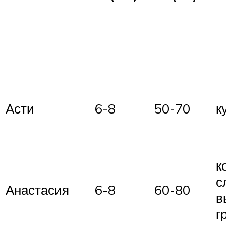
Асти
6-8
50-70
к
к
с
Анастасия
6-8
60-80
в
г