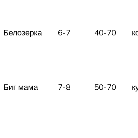
Белозерка
6-7
40-70
к
Биг мама
7-8
50-70
к