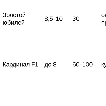
Золотой
о
8,5-10
30
юбилей
п
Кардинал F1
до 8
60-100
к