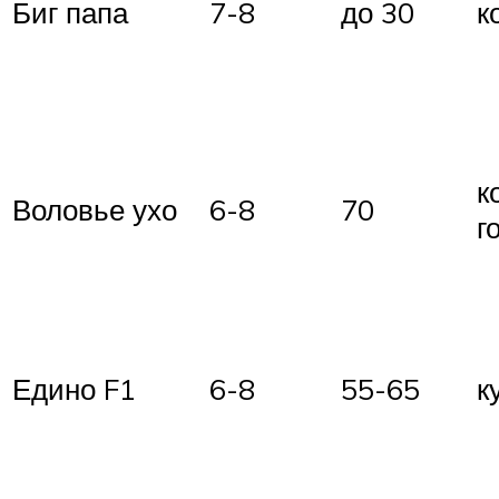
Биг папа
7-8
до 30
к
к
Воловье ухо
6-8
70
г
Едино F1
6-8
55-65
к