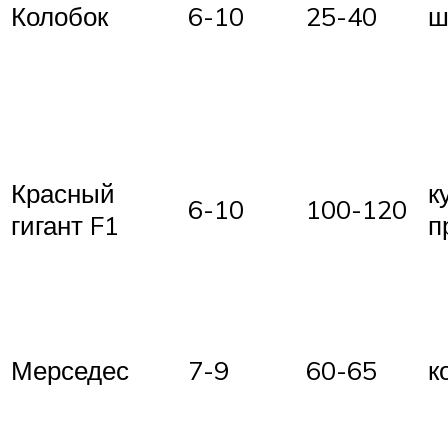
Колобок
6-10
25-40
ш
Красный
к
6-10
100-120
гигант F1
п
Мерседес
7-9
60-65
к