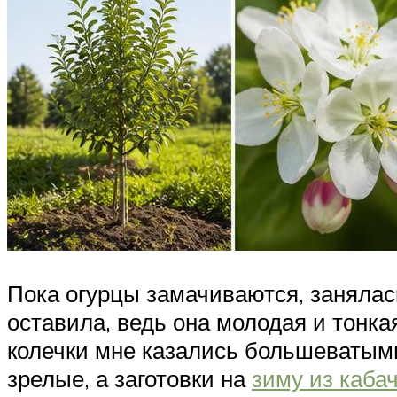
Пока огурцы замачиваются, занялас
оставила, ведь она молодая и тонкая
колечки мне казались большеватыми,
зрелые, а заготовки на
зиму из кабач