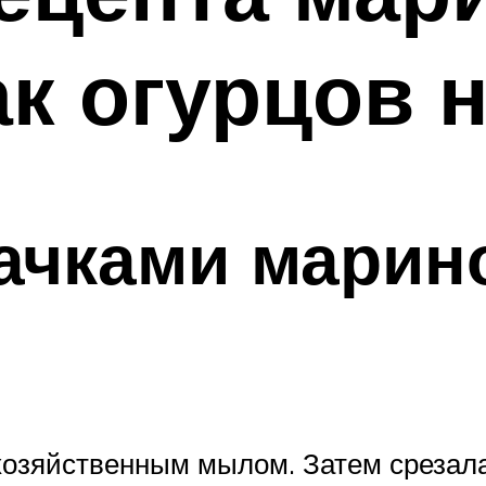
ак огурцов 
ачками марин
озяйственным мылом. Затем срезала 