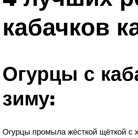
кабачков к
Огурцы с каб
зиму:
Огурцы промыла жёсткой щёткой с х