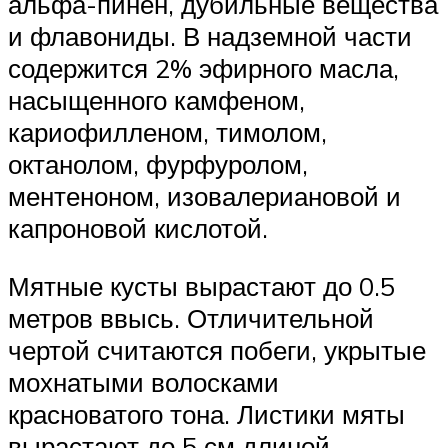
альфа-пинен, дубильные вещества
и флавониды. В надземной части
содержится 2% эфирного масла,
насыщенного камфеном,
кариофилленом, тимолом,
октанолом, фурфуролом,
ментеноном, изовалериановой и
капроновой кислотой.
Мятные кусты вырастают до 0.5
метров ввысь. Отличительной
чертой считаются побеги, укрытые
мохнатыми волосками
красноватого тона. Листики мяты
вырастают до 5 см длиной,