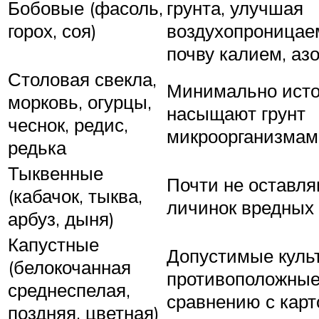
Бобовые (фасоль,
грунта, улучшая
горох, соя)
воздухопроницае
почву калием, аз
Столовая свекла,
Минимально исто
морковь, огурцы,
насыщают грунт
чеснок, редис,
микроорганизмам
редька
Тыквенные
Почти не оставля
(кабачок, тыква,
личинок вредных
арбуз, дыня)
Капустные
Допустимые куль
(белокочанная
противоположные
среднеспелая,
сравнению с кар
поздняя, цветная)