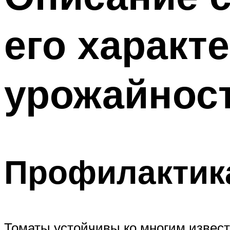
его характ
урожайнос
Профилактик
Томаты устойчивы ко многим извест