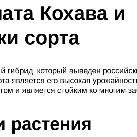
ата Кохава и
ки сорта
й гибрид, который выведен российс
та является его высокая урожайност
ом и является стойким ко многим з
и растения