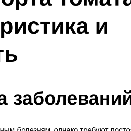
еристика и
ть
а заболевани
ным болезням, однако требуют пост