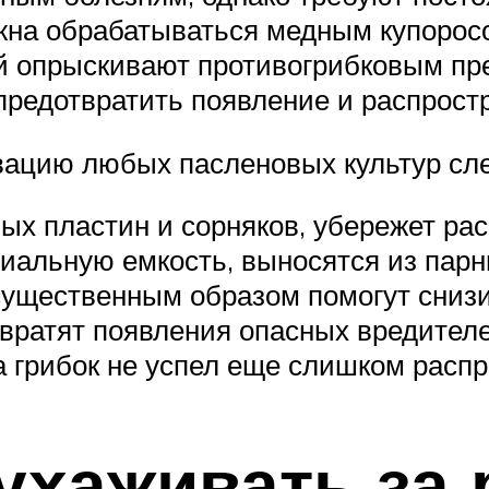
жна обрабатываться медным купорос
ей опрыскивают противогрибковым пр
предотвратить появление и распрост
вацию любых пасленовых культур сле
ых пластин и сорняков, убережет ра
иальную емкость, выносятся из пар
ущественным образом помогут снизит
отвратят появления опасных вредител
 грибок не успел еще слишком распр
 ухаживать за