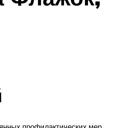
й
оянных профилактических мер.