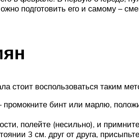
ожно подготовить его и самому – см
мян
ала стоит воспользоваться таким мет
– промокните бинт или марлю, положи
ости, полейте (несильно), и примнит
тоянии 3 см. друг от друга, присыпьт