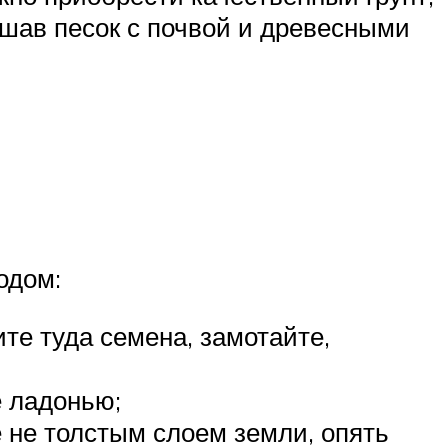
ешав песок с почвой и древесными
одом:
те туда семена, замотайте,
е ладонью;
е не толстым слоем земли, опять