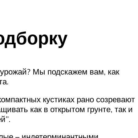
одборку
 урожай? Мы подскажем вам, как
та.
 компактных кустиках рано созревают
ащивать как в открытом грунте, так и
й”.
слые – индетерминантными.