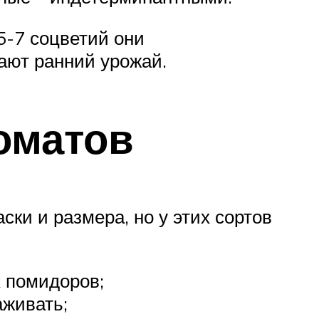
5-7 соцветий они
дают ранний урожай.
оматов
ки и размера, но у этих сортов
х помидоров;
аживать;