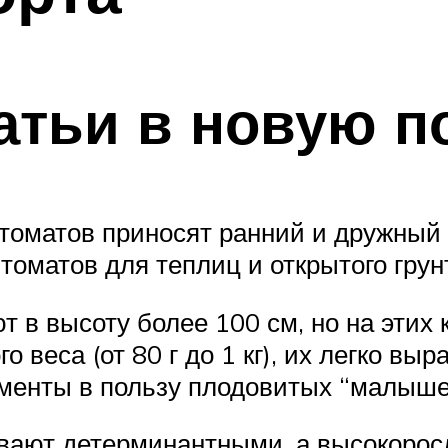
атьи в новую п
а томатов приносят ранний и дружный
оматов для теплиц и открытого грун
 в высоту более 100 см, но на этих
 веса (от 80 г до 1 кг), их легко выр
гументы в пользу плодовитых “малыше
ывают детерминантными, а высокоро