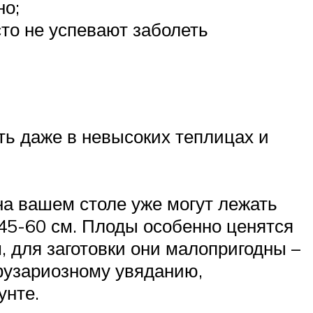
но;
то не успевают заболеть
ть даже в невысоких теплицах и
 на вашем столе уже могут лежать
 45-60 см. Плоды особенно ценятся
, для заготовки они малопригодны –
(фузариозному увяданию,
унте.