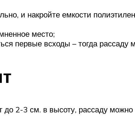
ильно, и накройте емкости полиэтиле
емненное место;
ься первые всходы – тогда рассаду м
нт
т до 2-3 см. в высоту, рассаду можн