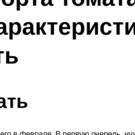
характеристи
ть
ать
его в феврале. В первую очередь, ну