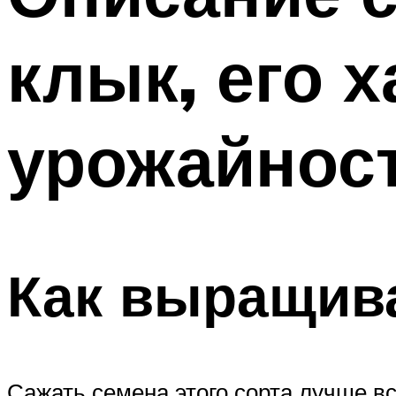
клык, его 
урожайнос
Как выращив
Сажать семена этого сорта лучше вс