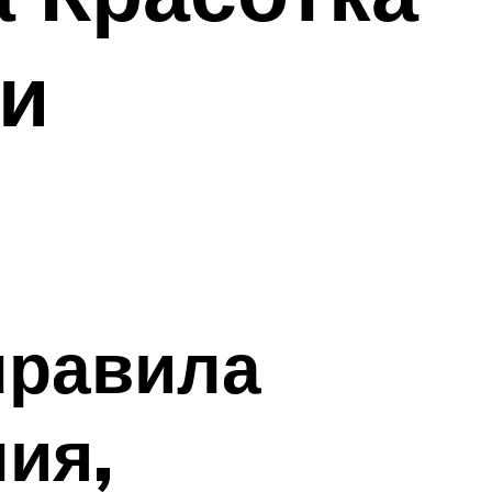
 и
правила
ия,