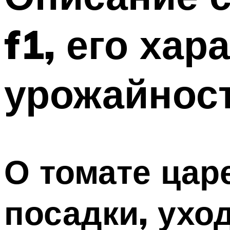
f1, его хар
урожайнос
О томате цар
посадки, ухо