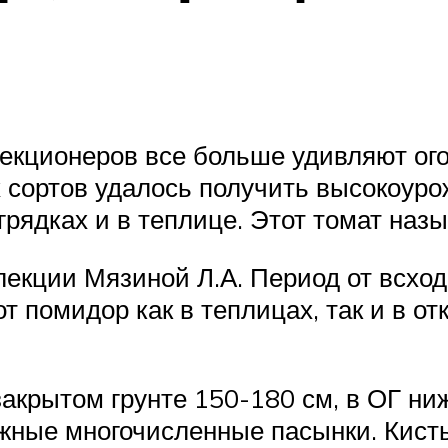
лекционеров все больше удивляют ог
х сортов удалось получить высокоур
рядках и в теплице. Этот томат назы
екции Мязиной Л.А. Период от всход
 помидор как в теплицах, так и в отк
 закрытом грунте 150-180 см, в ОГ н
ужные многочисленные пасынки. Кисть 