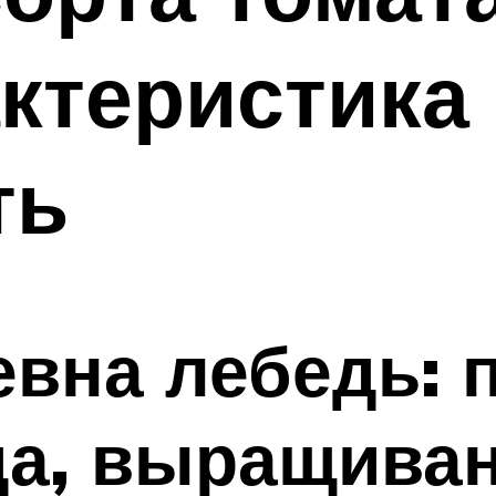
актеристика
ть
евна лебедь: 
да, выращиван