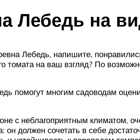
а Лебедь на в
вна Лебедь, напишите, понравились 
ого томата на ваш взгляд? По возмож
едь помогут многим садоводам оцени
зоне с неблагоприятным климатом, о
а: он должен сочетать в себе достато
ь и устойчивость к перепадам темпе