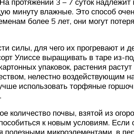
 На протяжении 3 – 7 суток надлежит
ю минуту влажные. Это способ очен
еменам более 5 лет, они могут потер
ти силы, для чего их прогревают и 
рт Улиссе выращивать в таре из-под
артонных упаковок, растения растут 
ством, нелестно воздействующим на 
учше использовать торфяные горшочк
.
е количество почвы, взятой из огоро
способиться к новым условиям. Если
тся полезными микроэлементами, в п