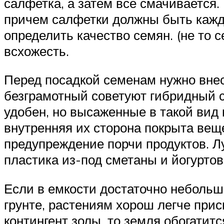
салфетка, а затем все смачивается.
причем салфетки должны быть кажду
определить качество семян. (не то с
всхожесть.
Перед посадкой семенам нужно внес
безграмотный советуют гибридный со
удобен, но высаженные в такой вид к
внутренняя их сторона покрыта веще
предупреждение порчи продуктов. Л
пластика из-под сметаны и йогуртов
Если в емкости достаточно небольшо
грунте, растениям хорош легче при
контингент золы, то земля обогати