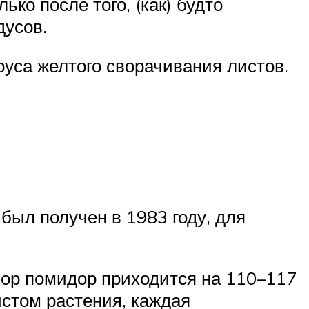
ко после того, (как) будто
дусов.
уса желтого сворачивания листов.
был получен в 1983 году, для
бор помидор приходится на 110–117
истом растения, каждая