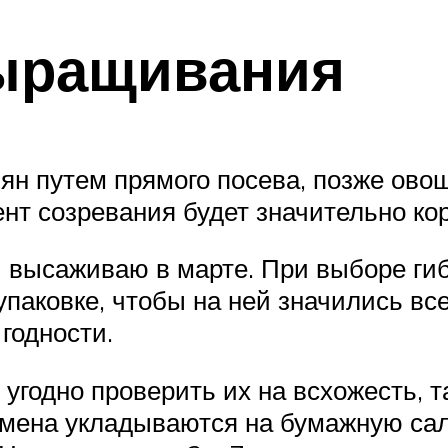
выращивания
н путем прямого посева, позже овощ
т созревания будет значительно кор
 высаживаю в марте. При выборе гиб
паковке, чтобы на ней значились все
годности.
угодно проверить их на всхожесть, т
емена укладываются на бумажную сал