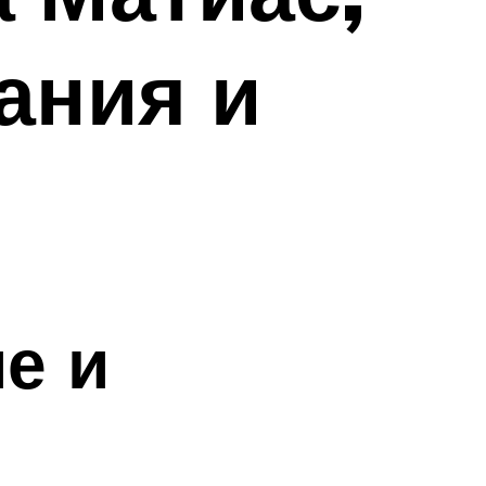
ания и
е и