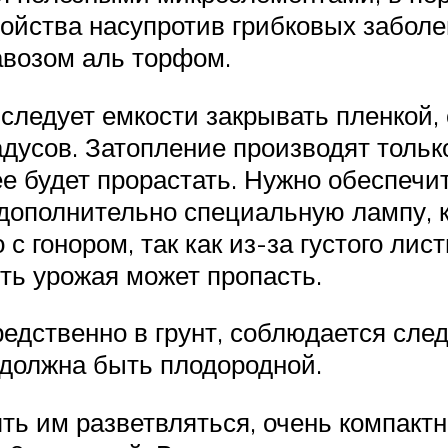
йства насупротив грибковых заболев
авозом аль торфом.
 следует емкости закрывать пленкой,
дусов. Затопление производят тольк
ее будет прорастать. Нужно обеспеч
 дополнительно специальную лампу, к
 с гонором, так как из-за густого лис
сть урожая может пропасть.
редственно в грунт, соблюдается сле
 должна быть плодородной.
лять им разветвляться, очень компакт