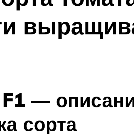
ти выращив
 F1 — описани
ка сорта