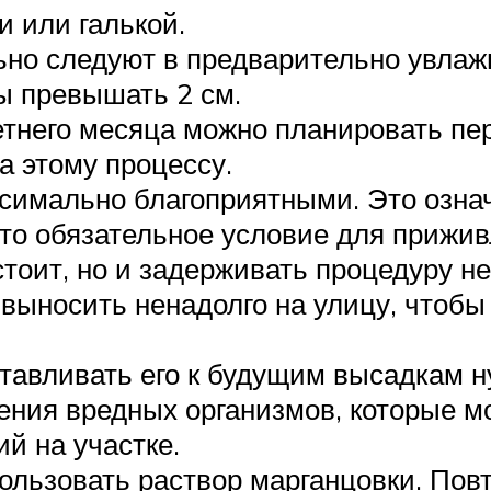
 или галькой.
но следуют в предварительно увлажн
ы превышать 2 см.
етнего месяца можно планировать пер
а этому процессу.
имально благоприятными. Это означа
то обязательное условие для прижив
стоит, но и задерживать процедуру н
 выносить ненадолго на улицу, чтоб
отавливать его к будущим высадкам н
ения вредных организмов, которые м
й на участке.
ользовать раствор марганцовки. Пов