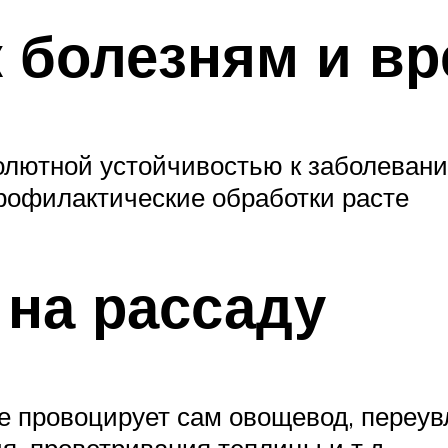
к болезням и в
олютной устойчивостью к заболевани
рофилактические обработки расте
 на рассаду
е провоцирует сам овощевод, переувл
я, проветривания теплицы и т.д.