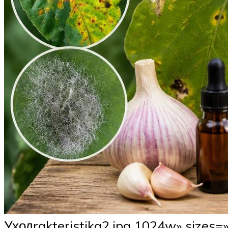
Уходrakteristika2.jpg 1024w» sizes