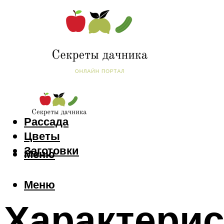
Сад и огород
Рассада
Цветы
Заготовки
Меню
Меню
Характерис