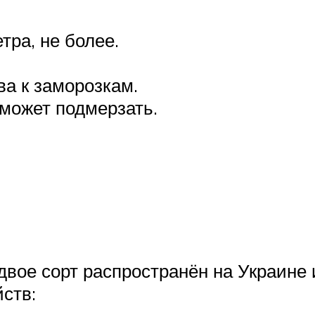
тра, не более.
ва к заморозкам.
 может подмерзать.
вое сорт распространён на Украине и
ств: