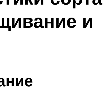
щивание и
ание