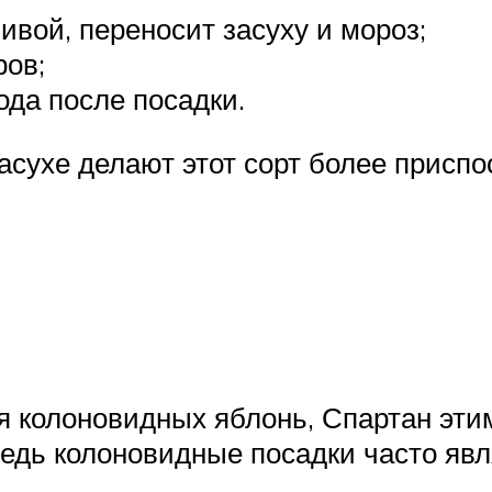
ивой, переносит засуху и мороз;
ров;
ода после посадки.
засухе делают этот сорт более прис
я колоновидных яблонь, Спартан эт
 ведь колоновидные посадки часто яв