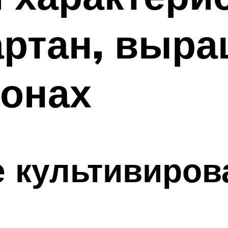
ртан, выра
ионах
 культивиров