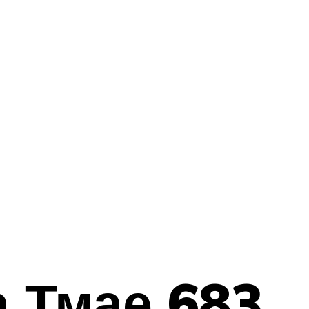
а Тмае 683