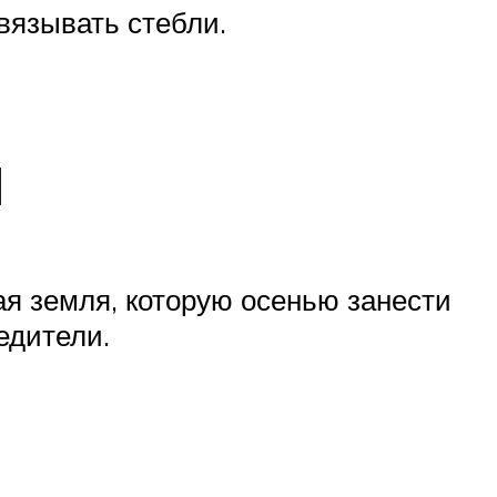
вязывать стебли.
я
ая земля, которую осенью занести
едители.