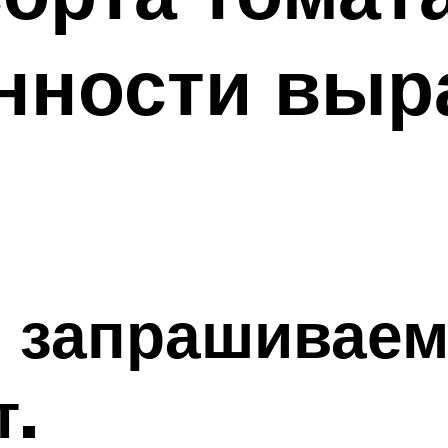
енности выр
 запрашиваем
т.