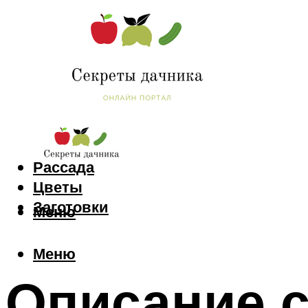
Сад и огород
Рассада
Цветы
Заготовки
Меню
Меню
Описание 