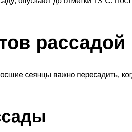
саду, опускают до отметки 13°С. Пос
тов рассадой
осшие сеянцы важно пересадить, ког
ссады