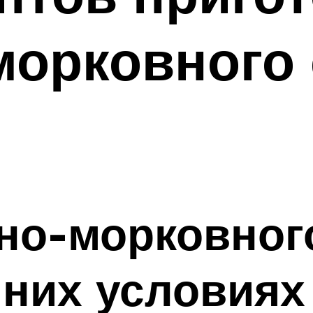
орковного 
но-морковного
них условиях