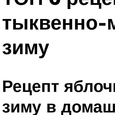
тыквенно-м
зиму
Рецепт яблоч
зиму в домаш