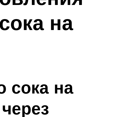
сока на
 сока на
 через