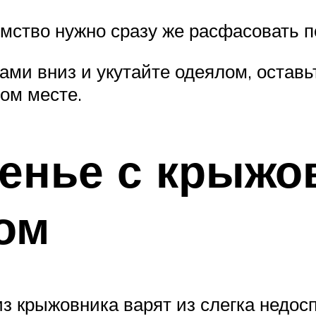
мство нужно сразу же расфасовать п
ми вниз и укутайте одеялом, оставьт
ом месте.
енье с крыжо
ом
из крыжовника варят из слегка недос