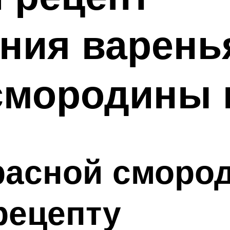
ния варень
смородины 
расной сморо
рецепту