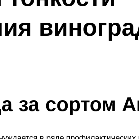
ия виногра
а за сортом 
 нуждается в ряде профилактических