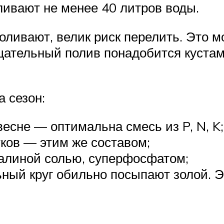
ливают не менее 40 литров воды.
оливают, велик риск перелить. Это м
щательный полив понадобится кустам
а сезон:
весне — оптимальна смесь из P, N, K;
ков — этим же составом;
калиной солью, суперфосфатом;
ный круг обильно посыпают золой. Э