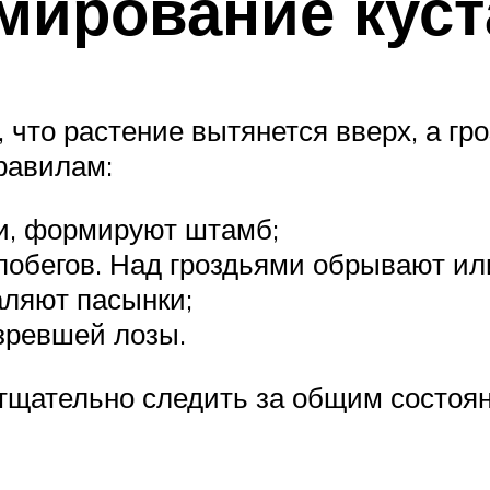
мирование куст
, что растение вытянется вверх, а г
равилам:
ги, формируют штамб;
обегов. Над гроздьями обрывают или
даляют пасынки;
зревшей лозы.
тщательно следить за общим состоян