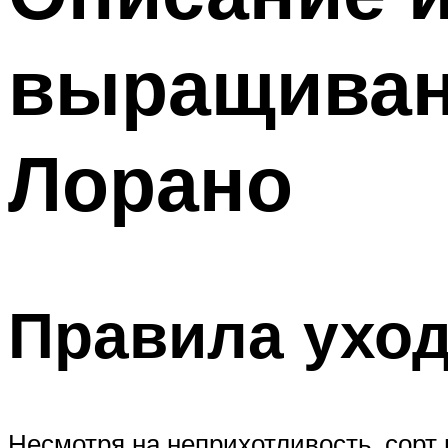
выращиван
Лорано
Правила уход
Несмотря на неприхотливость, сорт