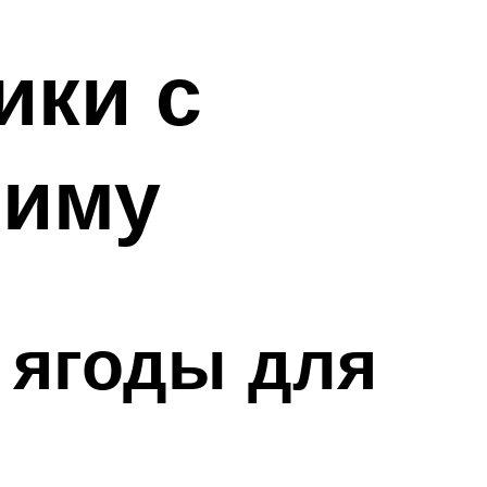
ики с
зиму
 ягоды для