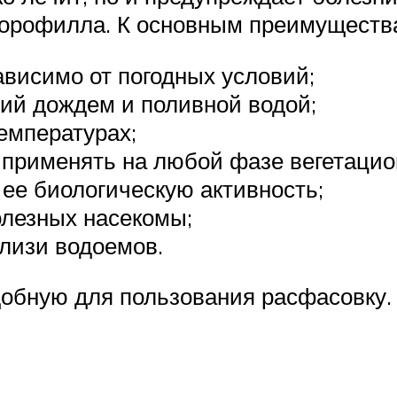
лорофилла. К основным преимуществ
ависимо от погодных условий;
ний дождем и поливной водой;
емпературах;
 применять на любой фазе вегетацио
а ее биологическую активность;
олезных насекомы;
лизи водоемов.
удобную для пользования расфасовку