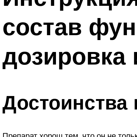
состав фун
дозировка 
Достоинства 
Препарат хорош тем, что он не толь