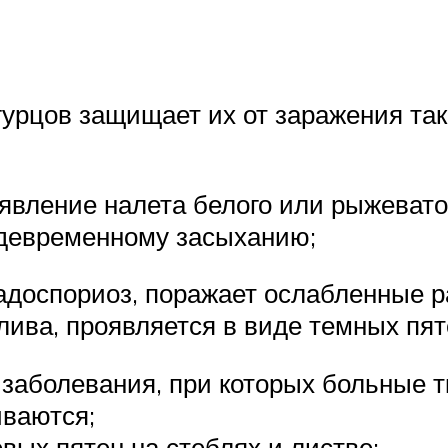
гурцов защищает их от заражения та
вление налета белого или рыжеватог
ждевременному засыханию;
ладоспориоз, поражает ослабленные р
лива, проявляется в виде темных пя
 заболевания, при которых больные 
иваются;
вых пятен на стеблях и листве;