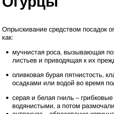
Огурцы
Опрыскивание средством посадок о
как:
мучнистая роса, вызывающая поя
листьев и приводящая к их пре
оливковая бурая пятнистость, к
осадками или водой во время по
серая и белая гниль – грибковые
водянистыми, а потом размочал
антракноз – образование коричне