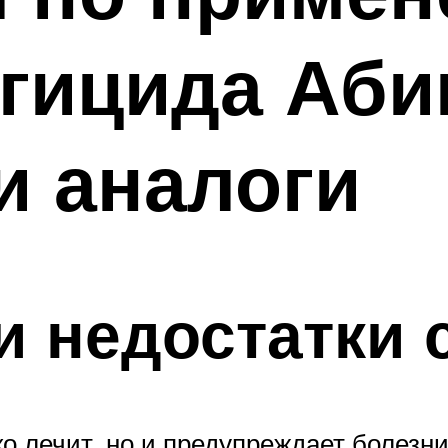
гицида Аби
и аналоги
и недостатки 
ко лечит, но и предупреждает болезн