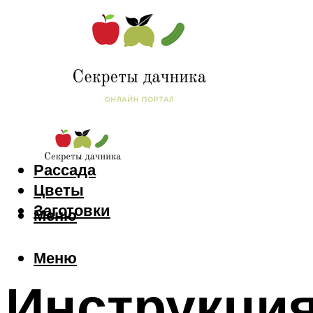
Сад и огород
Рассада
Цветы
Заготовки
Меню
Меню
Инструкци