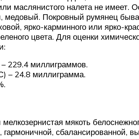
или маслянистого налета не имеет. О
, медовый. Покровный румянец бывае
овой, ярко-карминного или ярко-крас
зеленого цвета. Для оценки химическ
и:
 – 229.4 миллиграммов.
С) – 24.8 миллиграмма.
%.
 мелкозернистая мякоть белоснежног
, гармоничной, сбалансированной, в