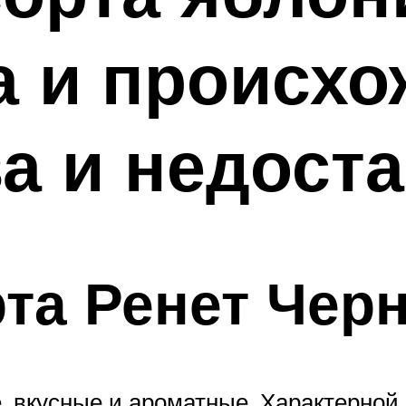
 и происхо
а и недоста
та Ренет Чер
 вкусные и ароматные. Характерной