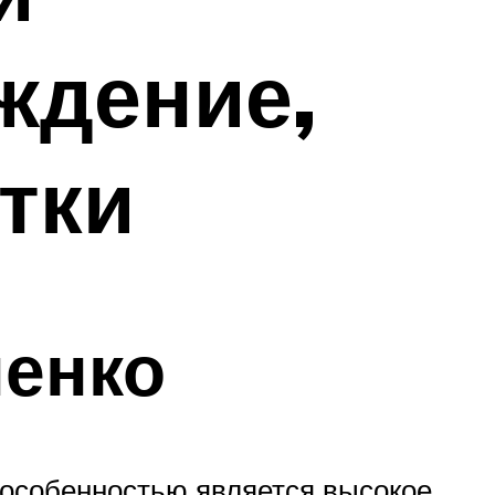
ждение,
тки
ненко
 особенностью является высокое