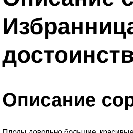
Избранница
достоинств
Описание сор
Плоды довольно большие, красивые,