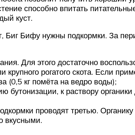
астение способно впитать питательны
дый куст.
, Биг Бифу нужны подкормки. За пери
ния. Для этого достаточно воспользо
ли крупного рогатого скота. Если при
 (0,5 кг помёта на ведро воды);
ию бутонизации, к раствору органик
одкормки проводят третью. Органику 
о вкусными.