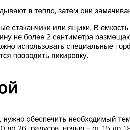
вают в тепло, затем они замачиваю
ые стаканчики или ящики. В емкость
бину не более 2 сантиметра размеща
Можно использовать специальные тор
ится проводить пикировку.
дой
, нужно обеспечить необходимый те
 до 26 градусов, ночью – от 15 до 18