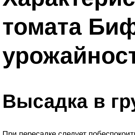
томата Биф,
урожайнос
Высадка в гр
При пересадке следует побеспокоить