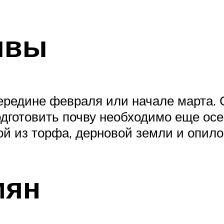
чвы
ередине февраля или начале марта.
одготовить почву необходимо еще ос
й из торфа, дерновой земли и опилок
мян