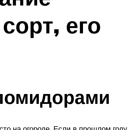
 сорт, его
 помидорами
сто на огороде. Если в прошлом году