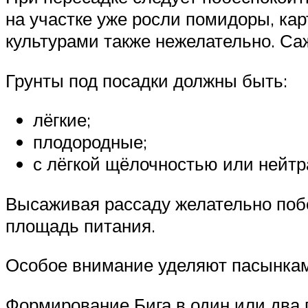
на участке уже росли помидоры, кар
культурами также нежелательно. Саж
Грунты под посадки должны быть:
лёгкие;
плодородные;
с лёгкой щёлочностью или нейтр
Высаживая рассаду желательно побе
площадь питания.
Особое внимание уделяют пасынкам. 
Формирование Бига в один или два п