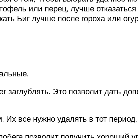
тофель или перец, лучше отказаться 
ать Биг лучше после гороха или огур
альные.
г заглублять. Это позволит дать до
Их все нужно удалять в тот период, 
обега позволит получить хороший ур