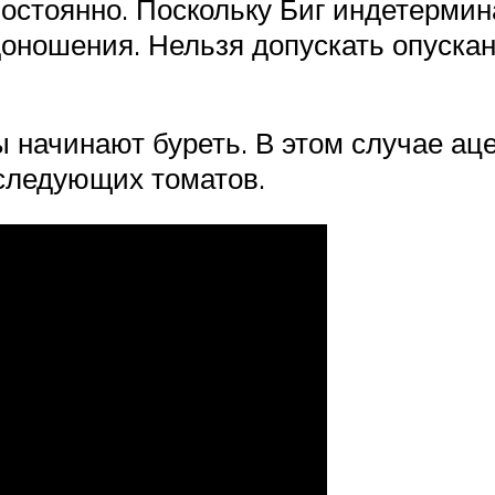
стоянно. Поскольку Биг индетермина
доношения. Нельзя допускать опуска
ы начинают буреть. В этом случае а
 следующих томатов.