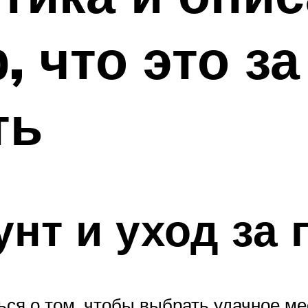
 что это за
ть
унт и уход за
ся о том, чтобы выбрать удачное ме