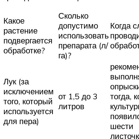
Сколько
Какое
допустимо
Когда с
растение
использовать
провод
подвергается
препарата (л/
обрабо
обработке?
га)?
рекоме
выполн
Лук (за
опрыск
исключением
от 1,5 до 3
тогда, к
того, который
литров
культу
используется
появил
для пера)
шести
листоч