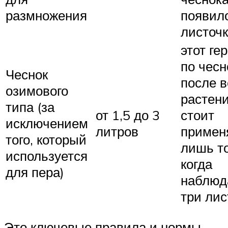
размножения
появил
листоч
этот ге
по чесн
Чеснок
после 
озимового
растен
типа (за
от 1,5 до 3
стоит
исключением
литров
примен
того, который
лишь то
используется
когда
для пера)
наблюд
три лис
Это ключевые правила и нормы,