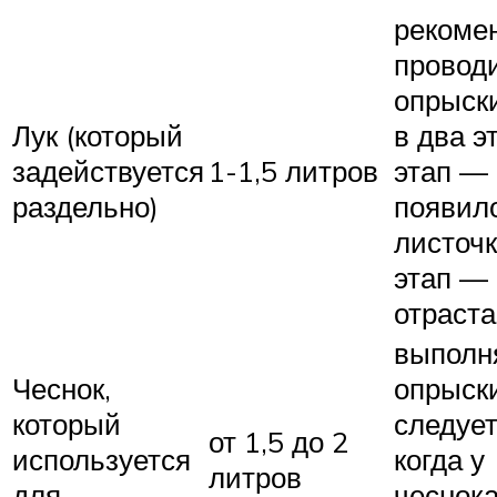
рекоме
провод
опрыск
Лук (который
в два э
задействуется
1-1,5 литров
этап — 
раздельно)
появил
листочк
этап — 
отраст
выполн
Чеснок,
опрыск
который
следует
от 1,5 до 2
используется
когда у
литров
для
чеснок